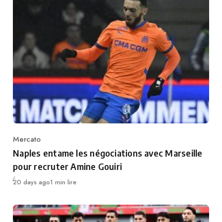
Mercato
Category
Naples entame les négociations avec Marseille
pour recruter Amine Gouiri
Publié
20 days ago
1 min lire