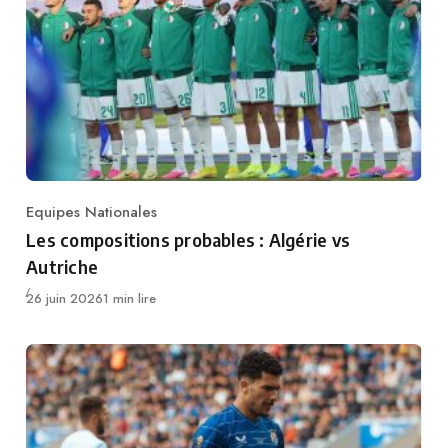
Equipes Nationales
Category
Les compositions probables : Algérie vs
Autriche
Publié
26 juin 2026
1 min lire