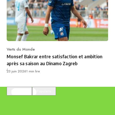
Verts du Monde
Category
Monsef Bakrar entre satisfaction et ambition
après sa saison au Dinamo Zagreb
Publié
23 juin 2026
1 min lire
En vedette
Populaire