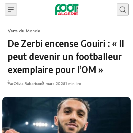
Skip to content
Verts du Monde
Category
De Zerbi encense Gouiri : « Il
peut devenir un footballeur
exemplaire pour l’OM »
Publié
Par
Olivia Rabarison
8 mars 2025
1 min lire