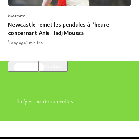
Mercato
Category
Newcastle remet les pendules à l’heure
concernant Anis Hadj Moussa
Publié
1 day ago
1 min lire
En vedette
Populaire
Il n'y a pas de nouvelles.