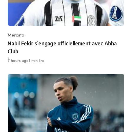
Mercato
Category
Nabil Fekir s’engage officiellement avec Abha
Club
Publié
7 hours ago
1 min lire