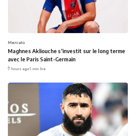
Mercato
Category
Maghnes Akliouche s’investit sur le long terme
avec le Paris Saint-Germain
Publié
7 hours ago
1 min lire