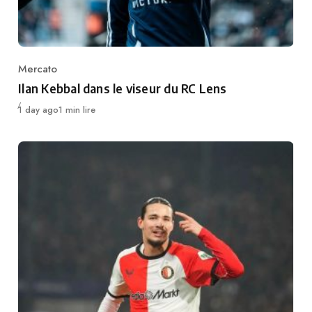
Mercato
Category
Ilan Kebbal dans le viseur du RC Lens
Publié
1 day ago
1 min lire