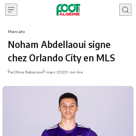
Skip to content
Mercato
Category
Noham Abdellaoui signe
chez Orlando City en MLS
Publié
Par
Olivia Rabarison
7 mars 2025
1 min lire