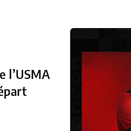
 en Algérie
Equipes Nationales
Verts du Monde
Chaînes-
te l’USMA
épart