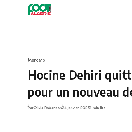
Skip to content
Football
Mercato
Category
Hocine Dehiri quit
pour un nouveau d
Publié
Par
Olivia Rabarison
24 janvier 2025
1 min lire