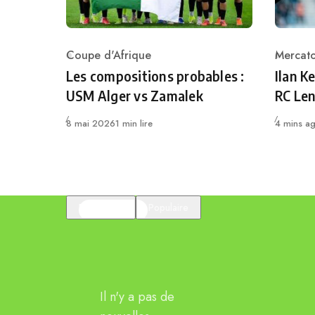
Coupe d'Afrique
Mercat
Category
Catego
Les compositions probables :
Ilan K
USM Alger vs Zamalek
RC Le
Publié
Publié
8 mai 2026
1 min lire
4 mins a
En vedette
Populaire
Il n'y a pas de