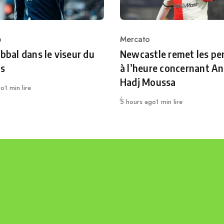
o
Mercato
ry
Category
ebbal dans le viseur du
Newcastle remet les pe
ns
à l’heure concernant An
Hadj Moussa
go
1 min lire
Publié
5 hours ago
1 min lire