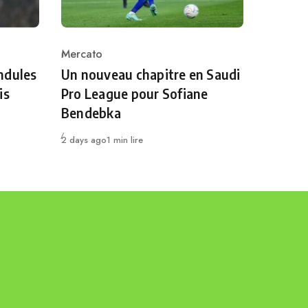
Mercato
Category
ndules
Un nouveau chapitre en Saudi
is
Pro League pour Sofiane
Bendebka
Publié
2 days ago
1 min lire