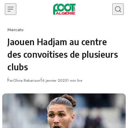
Skip to content
Mercato
Category
Jaouen Hadjam au centre
des convoitises de plusieurs
clubs
Publié
Par
Olivia Rabarison
16 janvier 2025
1 min lire