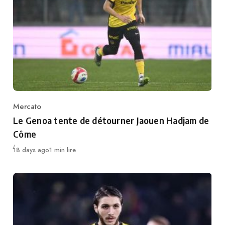
Mercato
Category
Le Genoa tente de détourner Jaouen Hadjam de
Côme
Publié
18 days ago
1 min lire