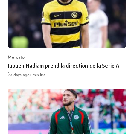
Mercato
Category
Jaouen Hadjam prend la direction de la Serie A
Publié
23 days ago
1 min lire