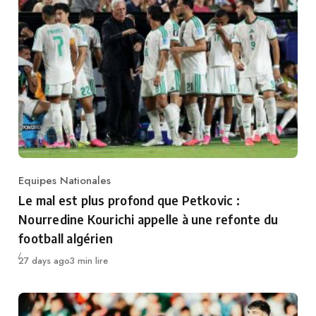
Equipes Nationales
Category
Le mal est plus profond que Petkovic :
Nourredine Kourichi appelle à une refonte du
football algérien
Publié
27 days ago
3 min lire