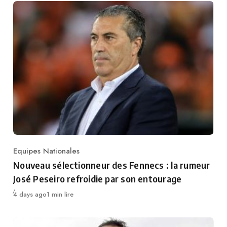
Equipes Nationales
Category
Nouveau sélectionneur des Fennecs : la rumeur
José Peseiro refroidie par son entourage
Publié
4 days ago
1 min lire