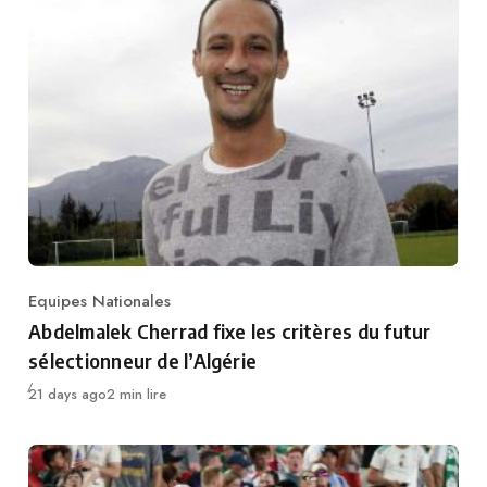
Equipes Nationales
Category
Abdelmalek Cherrad fixe les critères du futur
sélectionneur de l’Algérie
Publié
21 days ago
2 min lire