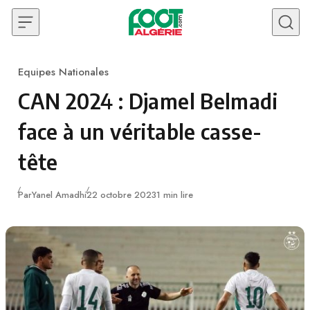
Skip to content
Equipes Nationales
Category
CAN 2024 : Djamel Belmadi
face à un véritable casse-
tête
Publié
Par
Yanel Amadhi
22 octobre 2023
1 min lire