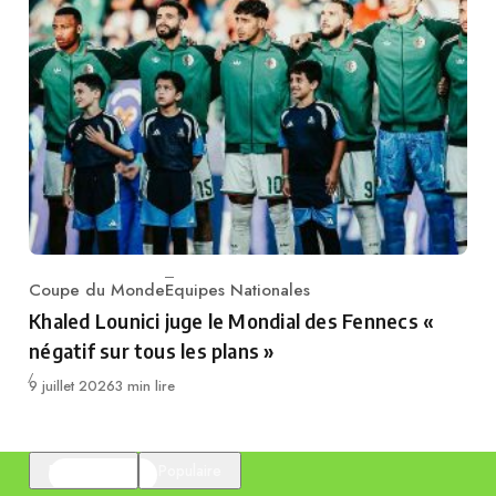
Coupe du Monde
Equipes Nationales
Category
Khaled Lounici juge le Mondial des Fennecs «
négatif sur tous les plans »
Publié
9 juillet 2026
3 min lire
En vedette
Populaire