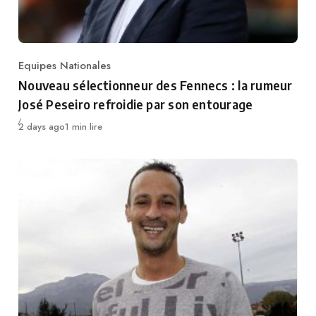
Equipes Nationales
Category
Nouveau sélectionneur des Fennecs : la rumeur
José Peseiro refroidie par son entourage
Publié
2 days ago
1 min lire