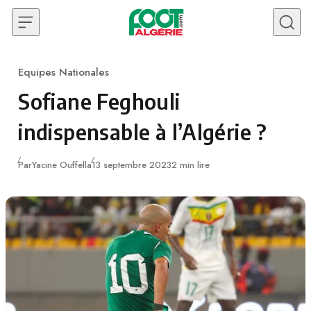
Skip to content
Equipes Nationales
Category
Sofiane Feghouli
indispensable à l’Algérie ?
Publié
Par
Yacine Ouffella
13 septembre 2023
2 min lire