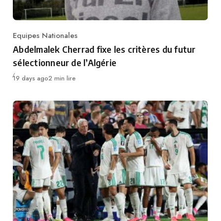
Equipes Nationales
Category
Abdelmalek Cherrad fixe les critères du futur
sélectionneur de l’Algérie
Publié
19 days ago
2 min lire