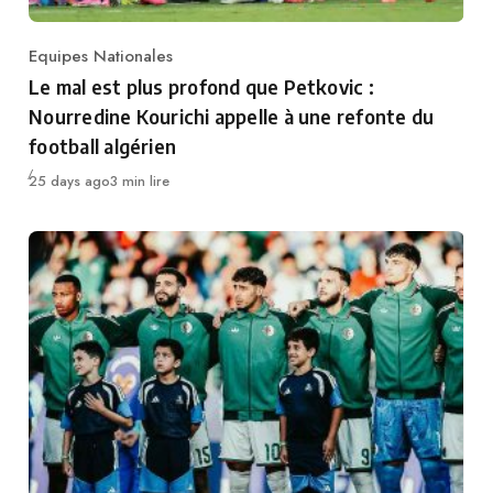
Equipes Nationales
Category
Le mal est plus profond que Petkovic :
Nourredine Kourichi appelle à une refonte du
football algérien
Publié
25 days ago
3 min lire