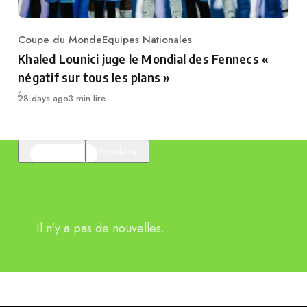
Coupe du Monde
Equipes Nationales
Category
Khaled Lounici juge le Mondial des Fennecs «
négatif sur tous les plans »
Publié
28 days ago
3 min lire
En vedette
Populaire
Il n'y a pas de nouvelles.