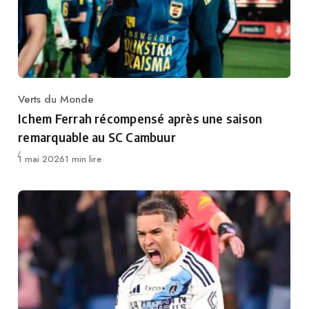
Verts du Monde
Category
Ichem Ferrah récompensé après une saison
remarquable au SC Cambuur
Publié
1 mai 2026
1 min lire