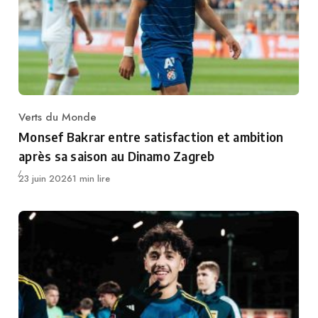
Verts du Monde
Category
Monsef Bakrar entre satisfaction et ambition
après sa saison au Dinamo Zagreb
Publié
23 juin 2026
1 min lire