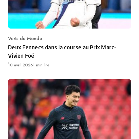
Verts du Monde
Category
Deux Fennecs dans la course au Prix Marc-
Vivien Foé
Publié
10 avril 2026
1 min lire