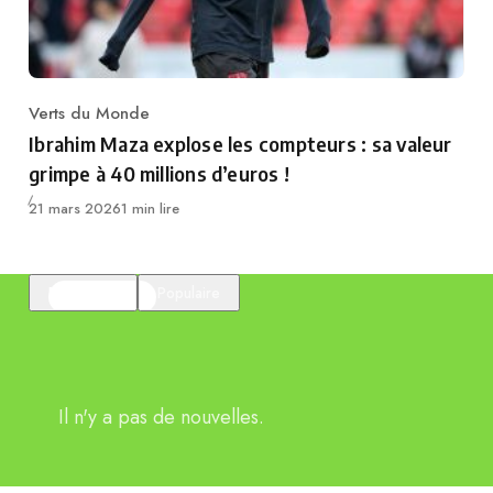
Verts du Monde
Category
Ibrahim Maza explose les compteurs : sa valeur
grimpe à 40 millions d’euros !
Publié
21 mars 2026
1 min lire
En vedette
Populaire
Il n'y a pas de nouvelles.