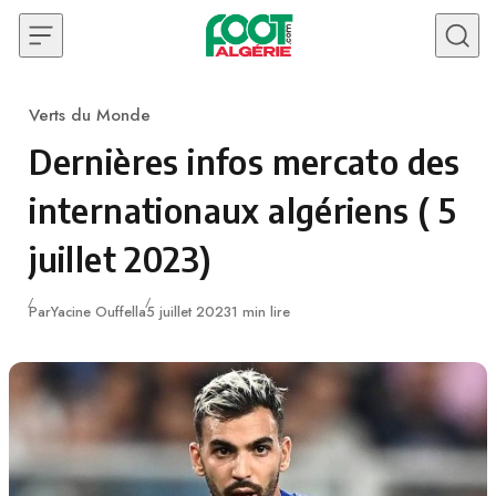
Skip to content
Verts du Monde
Category
Dernières infos mercato des
internationaux algériens ( 5
juillet 2023)
Publié
Par
Yacine Ouffella
5 juillet 2023
1 min lire