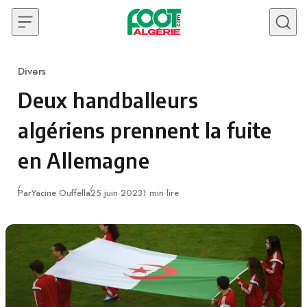
Skip to content
Divers
Category
Deux handballeurs
algériens prennent la fuite
en Allemagne
Publié
Par
Yacine Ouffella
25 juin 2023
1 min lire