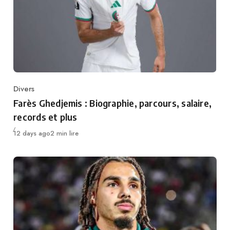
Divers
Category
Farès Ghedjemis : Biographie, parcours, salaire,
records et plus
Publié
12 days ago
2 min lire