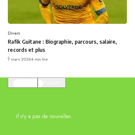
Divers
Category
Rafik Guitane : Biographie, parcours, salaire,
records et plus
Publié
7 mars 2026
4 min lire
En vedette
Populaire
Il n'y a pas de nouvelles.