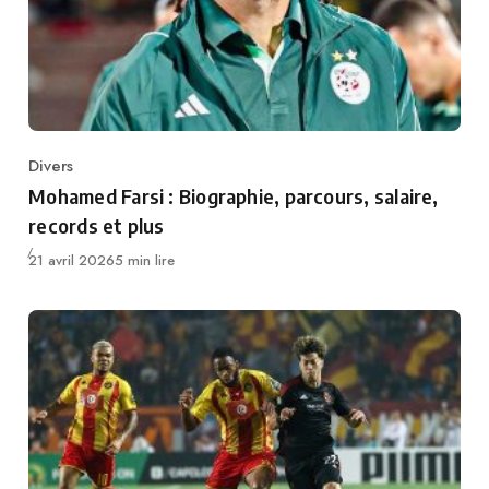
Divers
Category
Mohamed Farsi : Biographie, parcours, salaire,
records et plus
Publié
21 avril 2026
5 min lire