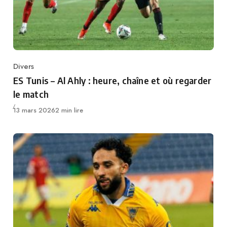
Divers
Category
ES Tunis – Al Ahly : heure, chaîne et où regarder
le match
Publié
13 mars 2026
2 min lire