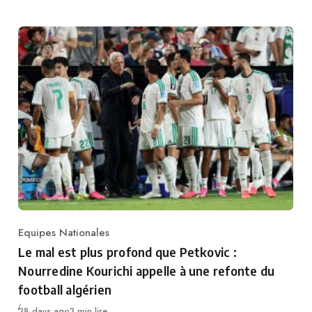
Equipes Nationales
Category
Le mal est plus profond que Petkovic :
Nourredine Kourichi appelle à une refonte du
football algérien
Publié
28 days ago
3 min lire