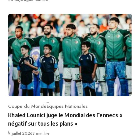
Coupe du Monde
Equipes Nationales
Category
Khaled Lounici juge le Mondial des Fennecs «
négatif sur tous les plans »
Publié
9 juillet 2026
3 min lire