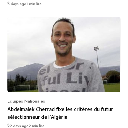
Publié
5 days ago
1 min lire
Equipes Nationales
Category
Abdelmalek Cherrad fixe les critères du futur
sélectionneur de l’Algérie
Publié
22 days ago
2 min lire