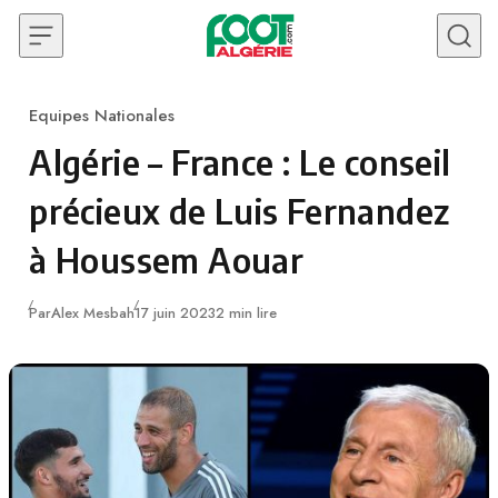
Skip to content
Equipes Nationales
Category
Algérie – France : Le conseil
précieux de Luis Fernandez
à Houssem Aouar
Publié
Par
Alex Mesbah
17 juin 2023
2 min lire