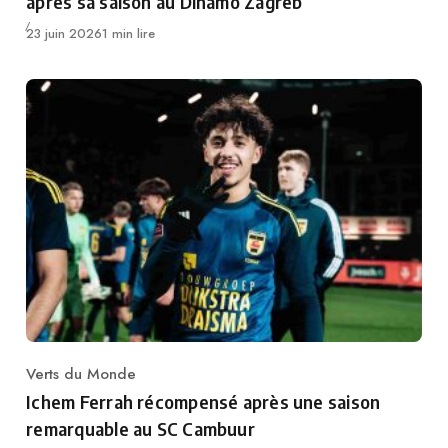
après sa saison au Dinamo Zagreb
Publié
23 juin 2026
1 min lire
Verts du Monde
Category
Ichem Ferrah récompensé après une saison
remarquable au SC Cambuur