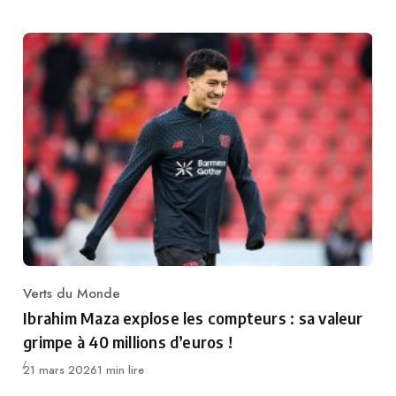
Verts du Monde
Category
Ibrahim Maza explose les compteurs : sa valeur
grimpe à 40 millions d’euros !
Publié
21 mars 2026
1 min lire