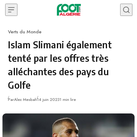
Skip to content
Verts du Monde
Category
Islam Slimani également
tenté par les offres très
alléchantes des pays du
Golfe
Publié
Par
Alex Mesbah
14 juin 2023
1 min lire