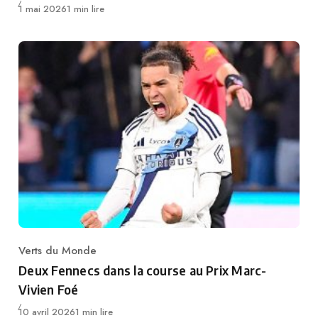
Publié
1 mai 2026
1 min lire
Verts du Monde
Category
Deux Fennecs dans la course au Prix Marc-
Vivien Foé
Publié
10 avril 2026
1 min lire