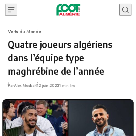
Skip to content
Verts du Monde
Category
Quatre joueurs algériens
dans l’équipe type
maghrébine de l’année
Publié
Par
Alex Mesbah
12 juin 2023
1 min lire