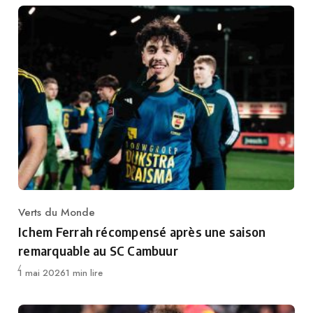
Verts du Monde
Category
Ichem Ferrah récompensé après une saison
remarquable au SC Cambuur
Publié
1 mai 2026
1 min lire