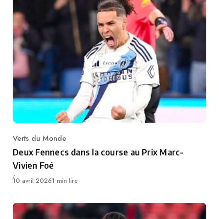
Verts du Monde
Category
Deux Fennecs dans la course au Prix Marc-
Vivien Foé
Publié
10 avril 2026
1 min lire