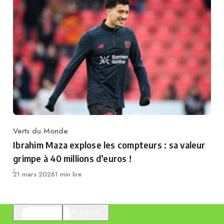
Verts du Monde
Category
Ibrahim Maza explose les compteurs : sa valeur
grimpe à 40 millions d’euros !
Publié
21 mars 2026
1 min lire
En vedette
Populaire