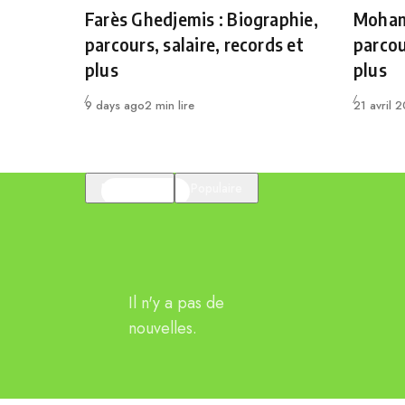
Category
Catego
Farès Ghedjemis : Biographie,
Mohame
parcours, salaire, records et
parcou
plus
plus
Publié
Publié
9 days ago
2 min lire
21 avril 
En vedette
Populaire
Il n'y a pas de
nouvelles.