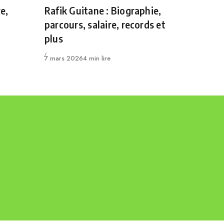
Category
e,
Rafik Guitane : Biographie,
parcours, salaire, records et
plus
Publié
7 mars 2026
4 min lire