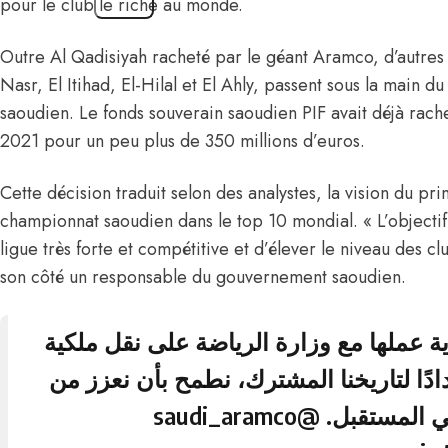
pour le club le riche au monde.
Outre Al Qadisiyah racheté par le géant Aramco, d’autres c
Nasr, El Itihad, El-Hilal et El Ahly, passent sous la main d
saoudien. Le fonds souverain saoudien PIF avait déjà rac
2021 pour un peu plus de 350 millions d’euros.
Cette décision traduit selon des analystes, la vision du pri
championnat saoudien dans le top 10 mondial. « L’objectif
ligue très forte et compétitive et d’élever le niveau des c
son côté un responsable du gouvernement saoudien.
ة عملها مع وزارة الرياضة على نقل ملكية
ادًا لتاريخنا المشترك، نطمح بأن نعزز من
@saudi_aramco
في المستقبل