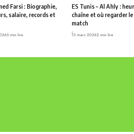
ry
Category
d Farsi : Biographie,
ES Tunis – Al Ahly : heur
rs, salaire, records et
chaîne et où regarder le
match
Publié
2026
5 min lire
13 mars 2026
2 min lire