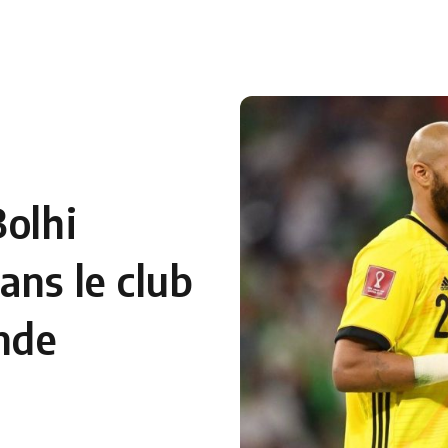
 en Algérie
Equipes Nationales
Verts du Monde
Chaînes-
Bolhi
ans le club
onde