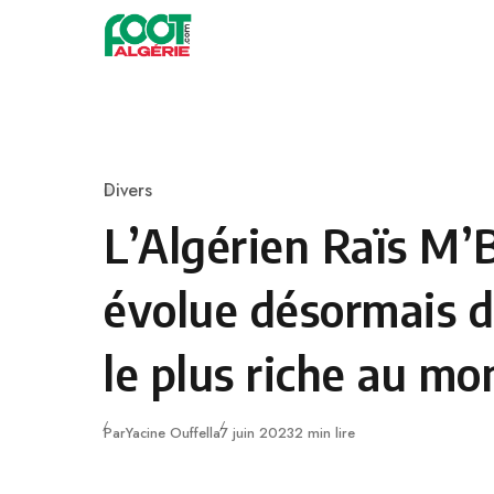
Skip to content
Football
Divers
Category
L’Algérien Raïs M’
évolue désormais d
le plus riche au m
Publié
Par
Yacine Ouffella
7 juin 2023
2 min lire