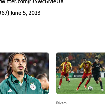
.twitter.com/r35wc6MeUX
siyah1967)
June 5, 2023
Divers