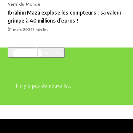
Verts du Monde
Category
Ibrahim Maza explose les compteurs : sa valeur
grimpe à 40 millions d’euros !
Publié
21 mars 2026
1 min lire
En vedette
Populaire
Il n'y a pas de nouvelles.