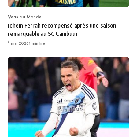
Verts du Monde
Category
Ichem Ferrah récompensé après une saison
remarquable au SC Cambuur
Publié
1 mai 2026
1 min lire