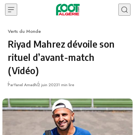
Skip to content
Verts du Monde
Category
Riyad Mahrez dévoile son
rituel d’avant-match
(Vidéo)
Publié
Par
Yanel Amadhi
2 juin 2023
1 min lire