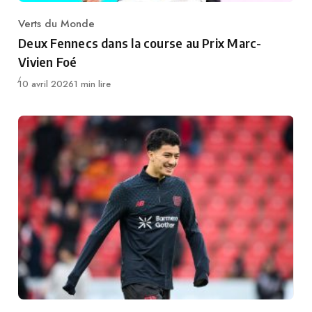
Verts du Monde
Category
Deux Fennecs dans la course au Prix Marc-
Vivien Foé
Publié
10 avril 2026
1 min lire