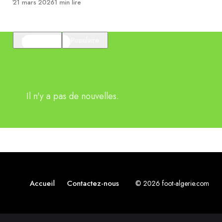
Publié
21 mars 2026
1 min lire
En vedette
Populaire
Il n'y a pas de nouvelles.
Accueil
Contactez-nous
© 2026 foot-algerie.com