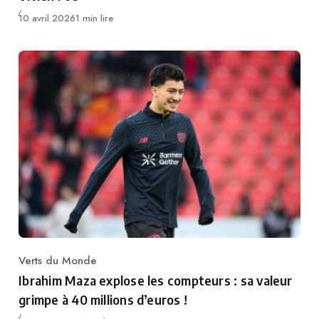
Publié
10 avril 2026
1 min lire
Verts du Monde
Category
Ibrahim Maza explose les compteurs : sa valeur
grimpe à 40 millions d’euros !