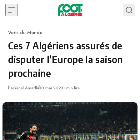
Skip to content
Verts du Monde
Category
Ces 7 Algériens assurés de
disputer l’Europe la saison
prochaine
Publié
Par
Yanel Amadhi
30 mai 2023
1 min lire