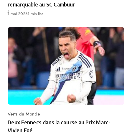
remarquable au SC Cambuur
Publié
1 mai 2026
1 min lire
Verts du Monde
Category
Deux Fennecs dans la course au Prix Marc-
Vivien Foé