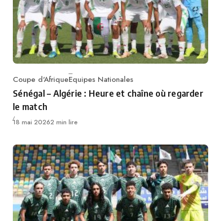
Coupe d'Afrique
Equipes Nationales
Category
Sénégal – Algérie : Heure et chaîne où regarder
le match
Publié
18 mai 2026
2 min lire