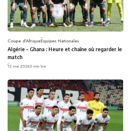
Coupe d'Afrique
Equipes Nationales
Category
Algérie – Ghana : Heure et chaîne où regarder le
match
Publié
12 mai 2026
2 min lire