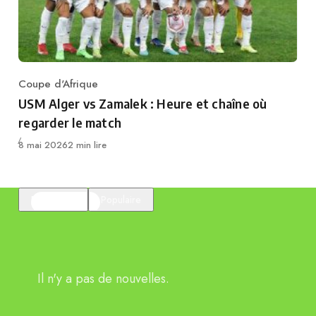
Coupe d'Afrique
Category
USM Alger vs Zamalek : Heure et chaîne où
regarder le match
Publié
8 mai 2026
2 min lire
En vedette
Populaire
Il n'y a pas de nouvelles.