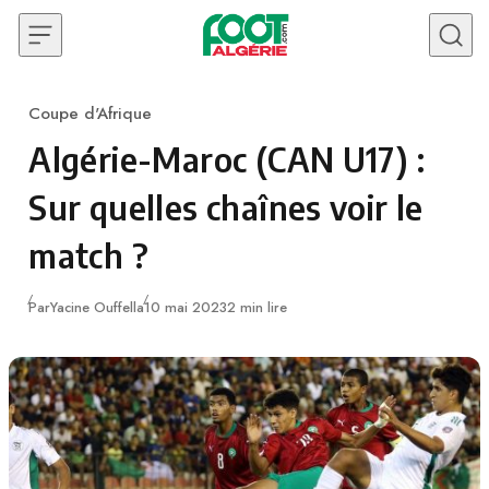
Skip to content
Coupe d'Afrique
Category
Algérie-Maroc (CAN U17) :
Sur quelles chaînes voir le
match ?
Publié
Par
Yacine Ouffella
10 mai 2023
2 min lire