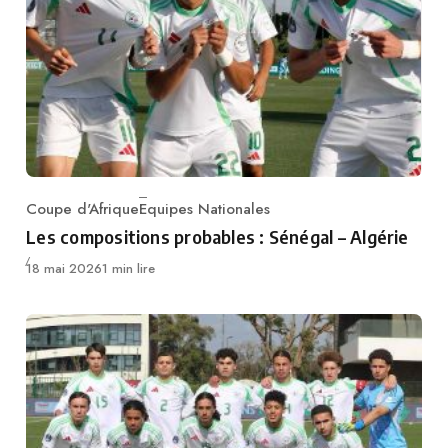
Coupe d'Afrique
Equipes Nationales
Category
Les compositions probables : Sénégal – Algérie
Publié
18 mai 2026
1 min lire