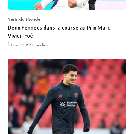
Verts du Monde
Category
Deux Fennecs dans la course au Prix Marc-
Vivien Foé
Publié
10 avril 2026
1 min lire