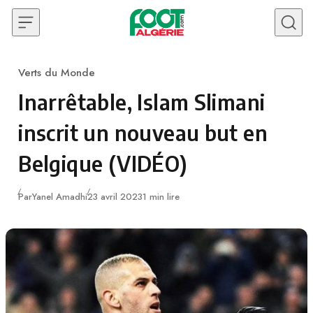
Skip to content
Verts du Monde
Category
Inarrêtable, Islam Slimani
inscrit un nouveau but en
Belgique (VIDÉO)
Publié
Par
Yanel Amadhi
23 avril 2023
1 min lire