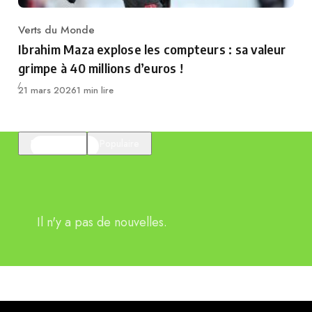
Verts du Monde
Category
Ibrahim Maza explose les compteurs : sa valeur
grimpe à 40 millions d’euros !
Publié
21 mars 2026
1 min lire
En vedette
Populaire
Il n'y a pas de nouvelles.