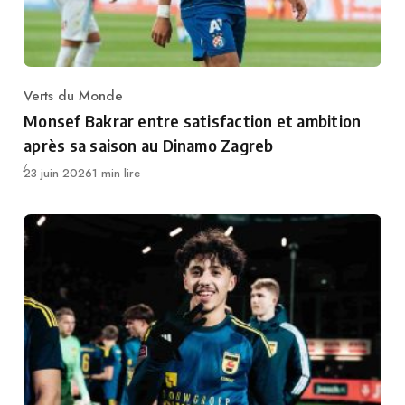
Verts du Monde
Category
Monsef Bakrar entre satisfaction et ambition
après sa saison au Dinamo Zagreb
Publié
23 juin 2026
1 min lire