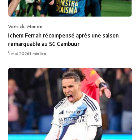
Verts du Monde
Category
Ichem Ferrah récompensé après une saison
remarquable au SC Cambuur
Publié
1 mai 2026
1 min lire