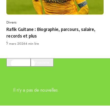
Divers
Category
Rafik Guitane : Biographie, parcours, salaire,
records et plus
Publié
7 mars 2026
4 min lire
En vedette
Populaire
Il n'y a pas de nouvelles.