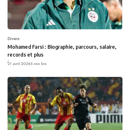
Divers
Category
Mohamed Farsi : Biographie, parcours, salaire,
records et plus
Publié
21 avril 2026
5 min lire