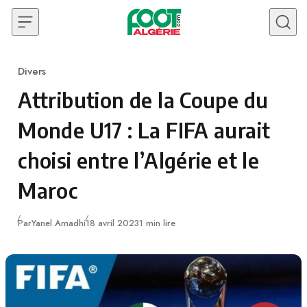
Skip to content
Divers
Category
Attribution de la Coupe du
Monde U17 : La FIFA aurait
choisi entre l’Algérie et le
Maroc
Publié
Par
Yanel Amadhi
18 avril 2023
1 min lire