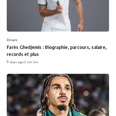
Divers
Category
Farès Ghedjemis : Biographie, parcours, salaire,
records et plus
Publié
9 days ago
2 min lire