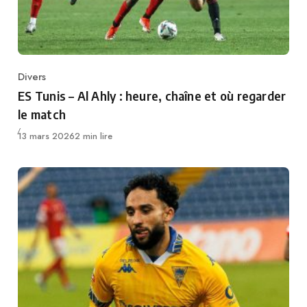
Divers
Category
ES Tunis – Al Ahly : heure, chaîne et où regarder
le match
Publié
13 mars 2026
2 min lire