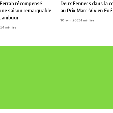
 Ferrah récompensé
Deux Fennecs dans la c
une saison remarquable
au Prix Marc-Vivien Foé
 Cambuur
Publié
10 avril 2026
1 min lire
26
1 min lire