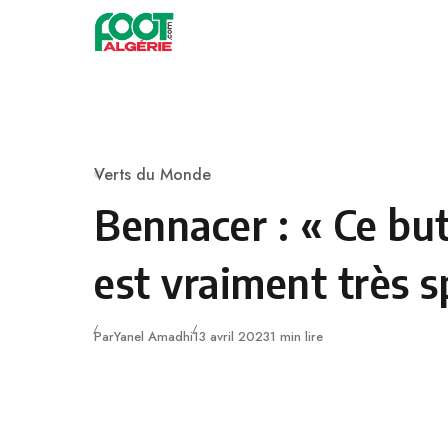
Skip to content
Football
Verts du Monde
Category
Bennacer : « Ce but
est vraiment très s
Publié
Par
Yanel Amadhi
13 avril 2023
1 min lire