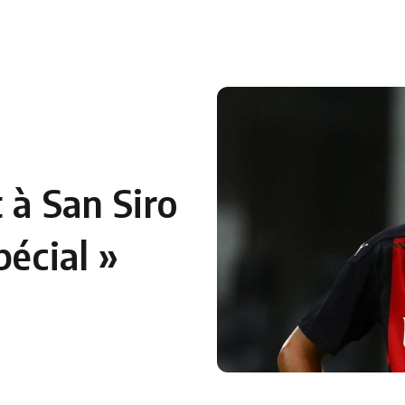
 en Algérie
Equipes Nationales
Verts du Monde
Chaînes-
 à San Siro
pécial »