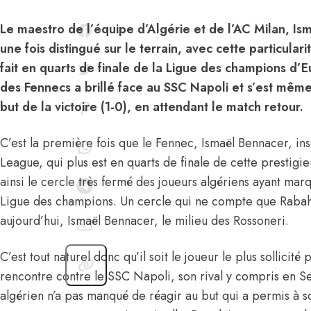
Le maestro de l’équipe d’Algérie et de l’AC Milan, Is
une fois distingué sur le terrain, avec cette particulari
fait en quarts de finale de la Ligue des champions d’Eu
des Fennecs a brillé face au SSC Napoli et s’est même o
but de la victoire (1-0), en attendant le match retour.
C’est la première fois que le Fennec, Ismaël Bennacer,
in
League,
qui plus est en quarts de finale de cette prestigie
ainsi le cercle très fermé des joueurs algériens ayant marq
Ligue des champions. Un cercle qui ne compte que Rabah
aujourd’hui, Ismaël Bennacer, le milieu des Rossoneri.
C’est tout naturel donc qu’il soit le joueur le plus sollicité
rencontre contre le SSC Napoli, son rival y compris en Ser
algérien n’a pas manqué de réagir au but qui a permis à 