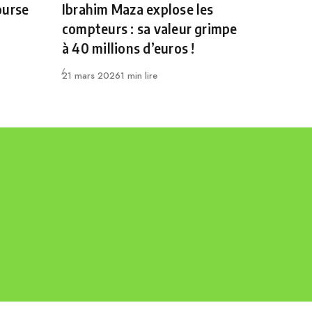
ourse
Ibrahim Maza explose les
compteurs : sa valeur grimpe
à 40 millions d’euros !
Publié
21 mars 2026
1 min lire