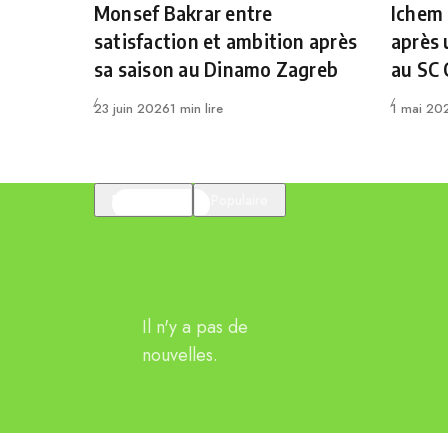
Monsef Bakrar entre
Ichem
satisfaction et ambition après
après 
sa saison au Dinamo Zagreb
au SC
Publié
Publié
23 juin 2026
1 min lire
1 mai 20
En vedette
Populaire
Il n'y a pas de
nouvelles.