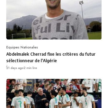
Equipes Nationales
Category
Abdelmalek Cherrad fixe les critères du futur
sélectionneur de l’Algérie
Publié
21 days ago
2 min lire