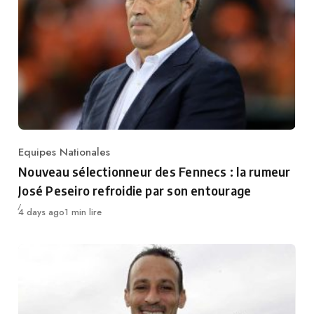
Equipes Nationales
Category
Nouveau sélectionneur des Fennecs : la rumeur
José Peseiro refroidie par son entourage
Publié
4 days ago
1 min lire