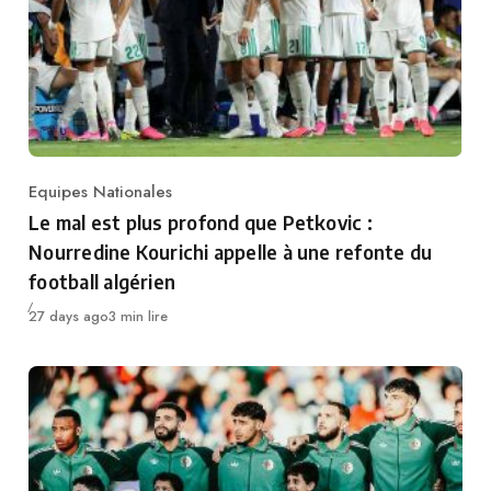
Equipes Nationales
Category
Le mal est plus profond que Petkovic :
Nourredine Kourichi appelle à une refonte du
football algérien
Publié
27 days ago
3 min lire