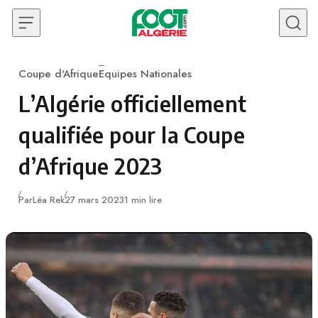
Skip to content
Coupe d'Afrique
Equipes Nationales
Category
L’Algérie officiellement
qualifiée pour la Coupe
d’Afrique 2023
Publié
Par
Léa Rek
27 mars 2023
1 min lire