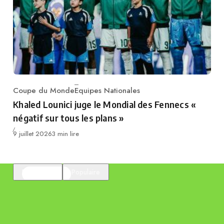
Coupe du Monde
Equipes Nationales
Category
Khaled Lounici juge le Mondial des Fennecs «
négatif sur tous les plans »
Publié
9 juillet 2026
3 min lire
En vedette
Populaire