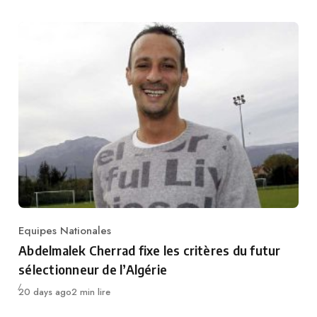
Equipes Nationales
Category
Abdelmalek Cherrad fixe les critères du futur
sélectionneur de l’Algérie
Publié
20 days ago
2 min lire