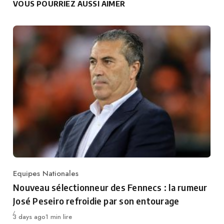
VOUS POURRIEZ AUSSI AIMER
Equipes Nationales
Category
Nouveau sélectionneur des Fennecs : la rumeur
José Peseiro refroidie par son entourage
Publié
3 days ago
1 min lire