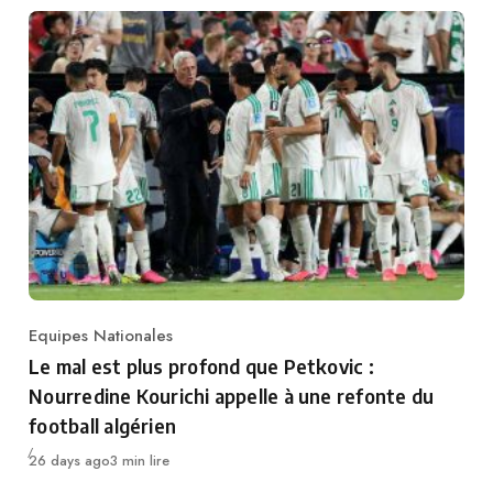
Equipes Nationales
Category
Le mal est plus profond que Petkovic :
Nourredine Kourichi appelle à une refonte du
football algérien
Publié
26 days ago
3 min lire