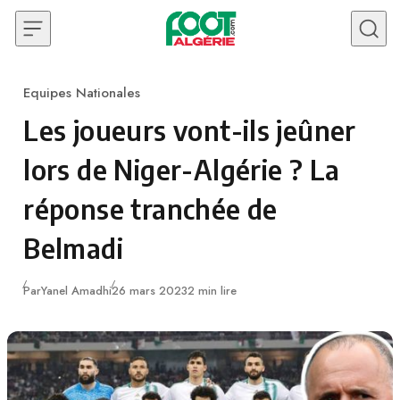
Skip to content
Equipes Nationales
Category
Les joueurs vont-ils jeûner
lors de Niger-Algérie ? La
réponse tranchée de
Belmadi
Publié
Par
Yanel Amadhi
26 mars 2023
2 min lire