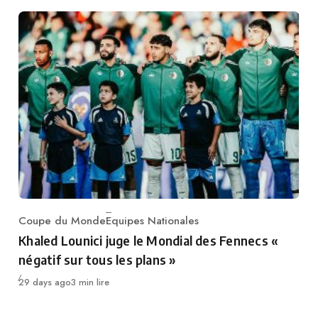
Coupe du Monde
Equipes Nationales
Category
Khaled Lounici juge le Mondial des Fennecs «
négatif sur tous les plans »
Publié
29 days ago
3 min lire