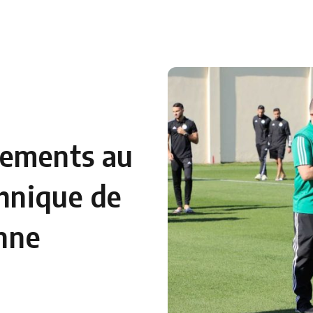
 en Algérie
Equipes Nationales
Verts du Monde
Chaînes-
gements au
chnique de
enne