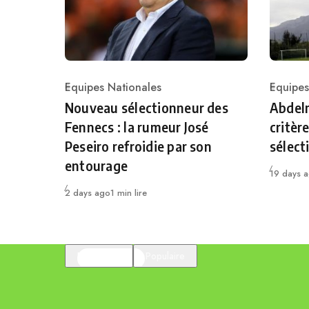
Equipes Nationales
Equipes
Category
Catego
Nouveau sélectionneur des
Abdelm
Fennecs : la rumeur José
critèr
Peseiro refroidie par son
sélect
entourage
Publié
19 days 
Publié
2 days ago
1 min lire
En vedette
Populaire