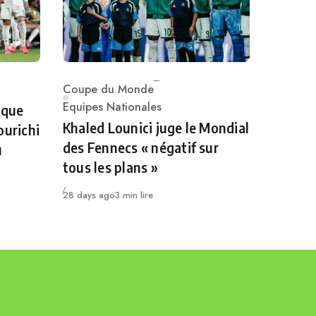
Coupe du Monde
Category
Equipes Nationales
 que
Khaled Lounici juge le Mondial
ourichi
des Fennecs « négatif sur
u
tous les plans »
Publié
28 days ago
3 min lire