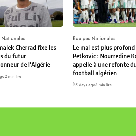
 Nationales
Equipes Nationales
ry
Category
alek Cherrad fixe les
Le mal est plus profond
es du futur
Petkovic : Nourredine K
ionneur de l’Algérie
appelle à une refonte d
football algérien
ago
2 min lire
Publié
25 days ago
3 min lire