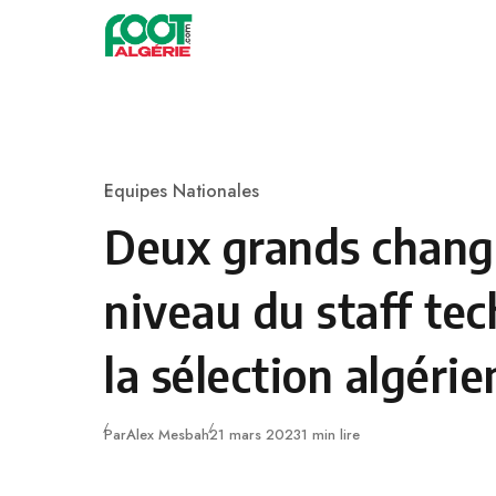
Skip to content
Football
Equipes Nationales
Category
Deux grands chan
niveau du staff te
la sélection algéri
Publié
Par
Alex Mesbah
21 mars 2023
1 min lire