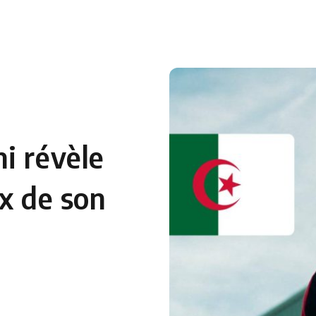
 en Algérie
Equipes Nationales
Verts du Monde
Chaînes-
i révèle
ix de son