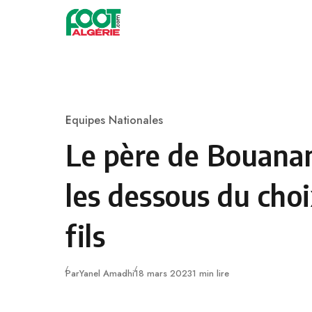
Skip to content
Football
Equipes Nationales
Category
Le père de Bouanan
les dessous du cho
fils
Publié
Par
Yanel Amadhi
18 mars 2023
1 min lire