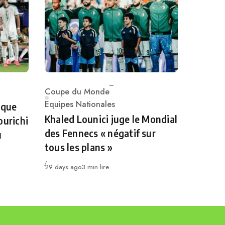
Coupe du Monde
Category
Equipes Nationales
 que
Khaled Lounici juge le Mondial
ourichi
des Fennecs « négatif sur
u
tous les plans »
Publié
29 days ago
3 min lire