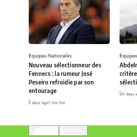
Equipes Nationales
Equipes
Category
Catego
Nouveau sélectionneur des
Abdelm
Fennecs : la rumeur José
critèr
Peseiro refroidie par son
sélect
entourage
Publié
20 days 
Publié
3 days ago
1 min lire
En vedette
Populaire