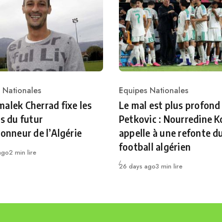
 Nationales
Equipes Nationales
ry
Category
alek Cherrad fixe les
Le mal est plus profond
es du futur
Petkovic : Nourredine K
ionneur de l’Algérie
appelle à une refonte d
football algérien
ago
2 min lire
Publié
26 days ago
3 min lire