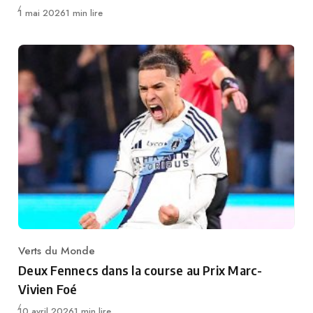
Publié
1 mai 2026
1 min lire
Verts du Monde
Category
Deux Fennecs dans la course au Prix Marc-
Vivien Foé
Publié
10 avril 2026
1 min lire