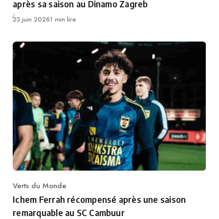
après sa saison au Dinamo Zagreb
Publié
23 juin 2026
1 min lire
Verts du Monde
Category
Ichem Ferrah récompensé après une saison
remarquable au SC Cambuur