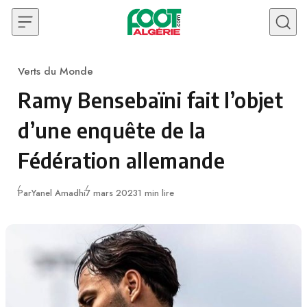
Skip to content
Verts du Monde
Category
Ramy Bensebaïni fait l’objet
d’une enquête de la
Fédération allemande
Publié
Par
Yanel Amadhi
7 mars 2023
1 min lire