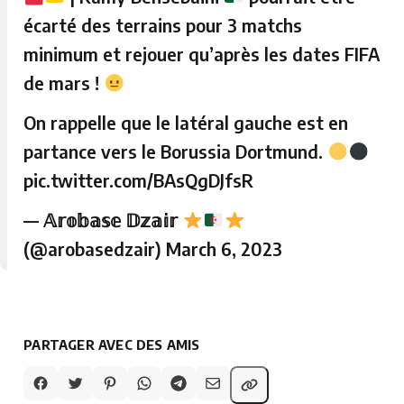
écarté des terrains pour 3 matchs
minimum et rejouer qu’après les dates FIFA
de mars !
On rappelle que le latéral gauche est en
partance vers le Borussia Dortmund.
pic.twitter.com/BAsQgDJfsR
— 𝔸𝕣𝕠𝕓𝕒𝕤𝕖 𝔻𝕫𝕒𝕚𝕣
(@arobasedzair)
March 6, 2023
PARTAGER AVEC DES AMIS