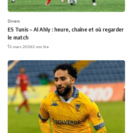
Divers
Category
ES Tunis – Al Ahly : heure, chaîne et où regarder
le match
Publié
13 mars 2026
2 min lire