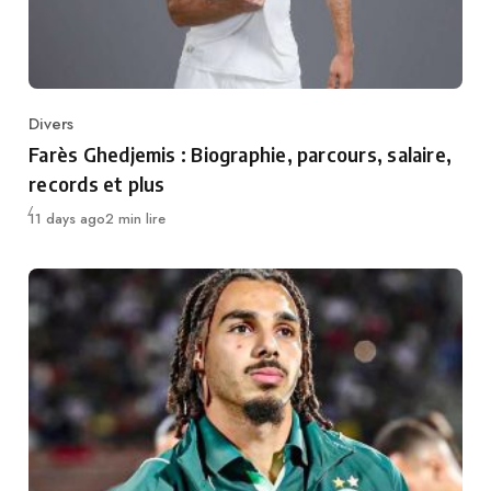
Divers
Category
Farès Ghedjemis : Biographie, parcours, salaire,
records et plus
Publié
11 days ago
2 min lire