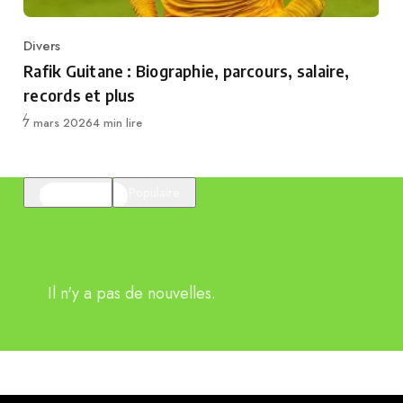
Divers
Category
Rafik Guitane : Biographie, parcours, salaire,
records et plus
Publié
7 mars 2026
4 min lire
En vedette
Populaire
Il n'y a pas de nouvelles.