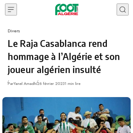
Skip to content
Divers
Category
Le Raja Casablanca rend
hommage à l’Algérie et son
joueur algérien insulté
Publié
Par
Yanel Amadhi
26 février 2023
1 min lire