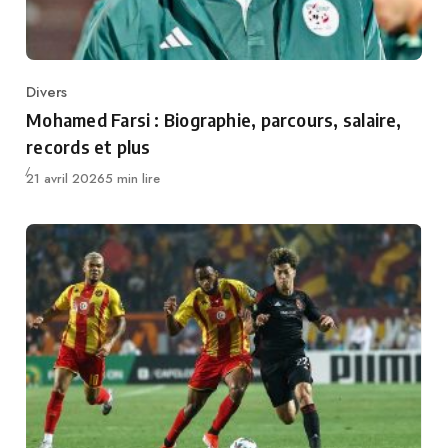
Divers
Category
Mohamed Farsi : Biographie, parcours, salaire,
records et plus
Publié
21 avril 2026
5 min lire