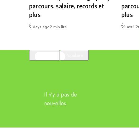
parcours, salaire, records et
parcou
plus
plus
Publié
Publié
9 days ago
2 min lire
21 avril 
En vedette
Populaire
Il n'y a pas de
nouvelles.