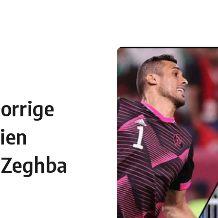
 en Algérie
Equipes Nationales
Verts du Monde
Chaînes-
corrige
ien
 Zeghba