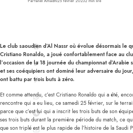
Publié
Par
Yanel Amadhi
25 février 2023
2 min lire
Le club saoudien d’Al Nassr où évolue désormais le qu
Cristiano Ronaldo, a joué confortablement face au c
l’occasion de la 18 journée du championnat d’Arabie s
et ses coéquipiers ont dominé leur adversaire du jour,
ont battu par trois buts à zéro.
Et comme attendu, c’est Cristiano Ronaldo qui a été, encore
rencontre qui a eu lieu, ce samedi 25 février, sur le ter
parce que c’est lui qui a inscrit les trois buts de son équ
ses trois buts durant la première période du match, ce qui
que son triplé est le plus rapide de l’histoire de la Saudi