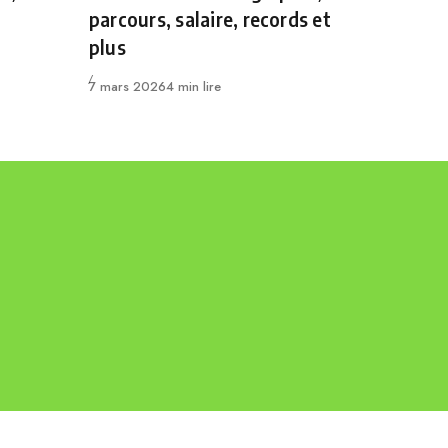
parcours, salaire, records et
plus
Publié
7 mars 2026
4 min lire