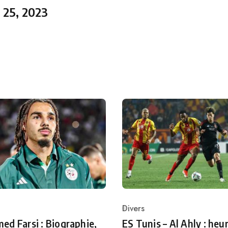
 25, 2023
Divers
ry
Category
d Farsi : Biographie,
ES Tunis – Al Ahly : heur