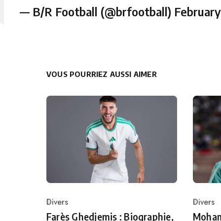
— B/R Football (@brfootball)
February
VOUS POURRIEZ AUSSI AIMER
Divers
Divers
Category
Catego
Farès Ghedjemis : Biographie,
Mohame