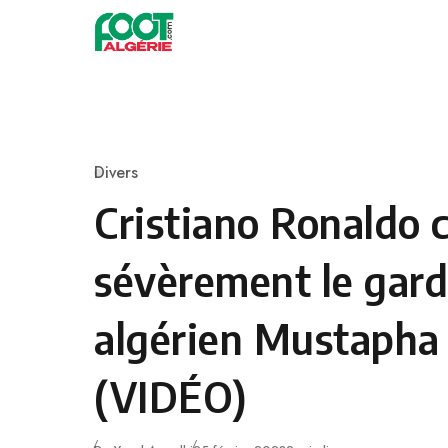
Skip to content
Football
Divers
Category
Cristiano Ronaldo 
sévèrement le gard
algérien Mustapha
(VIDÉO)