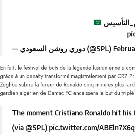
#التأسيس
pi
— دوري روشن السعودي (@SPL)
Februa
En fait, le festival de buts de la légende lusitanienne a 
grâce à un penalty transformé magistralement par CR7. P
Zeghba subira la fureur de Ronaldo cinq minutes plus tard 
gardien algérien de Damac FC encaissera le but du triplé
The moment Cristiano Ronaldo hit his f
(via
@SPL
)
pic.twitter.com/ABEln7X6q