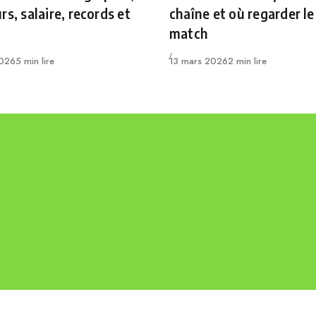
rs, salaire, records et
chaîne et où regarder le
match
Publié
2026
5 min lire
13 mars 2026
2 min lire