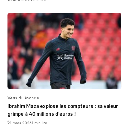
Verts du Monde
Category
Ibrahim Maza explose les compteurs : sa valeur
grimpe à 40 millions d’euros !
Publié
21 mars 2026
1 min lire