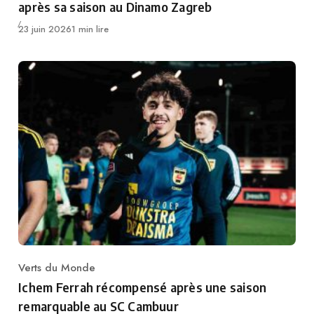
après sa saison au Dinamo Zagreb
Publié
23 juin 2026
1 min lire
Verts du Monde
Category
Ichem Ferrah récompensé après une saison
remarquable au SC Cambuur