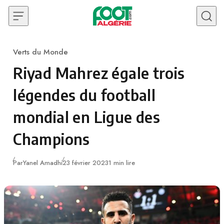
Skip to content
Verts du Monde
Category
Riyad Mahrez égale trois
légendes du football
mondial en Ligue des
Champions
Publié
Par
Yanel Amadhi
23 février 2023
1 min lire