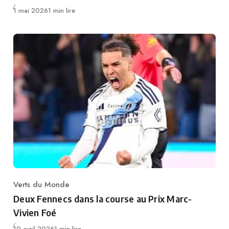
Publié
1 mai 2026
1 min lire
Verts du Monde
Category
Deux Fennecs dans la course au Prix Marc-
Vivien Foé
Publié
10 avril 2026
1 min lire