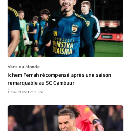
Verts du Monde
Category
Ichem Ferrah récompensé après une saison
remarquable au SC Cambuur
Publié
1 mai 2026
1 min lire