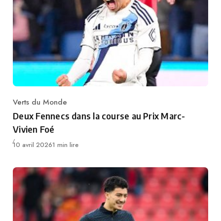
Verts du Monde
Category
Deux Fennecs dans la course au Prix Marc-
Vivien Foé
Publié
10 avril 2026
1 min lire