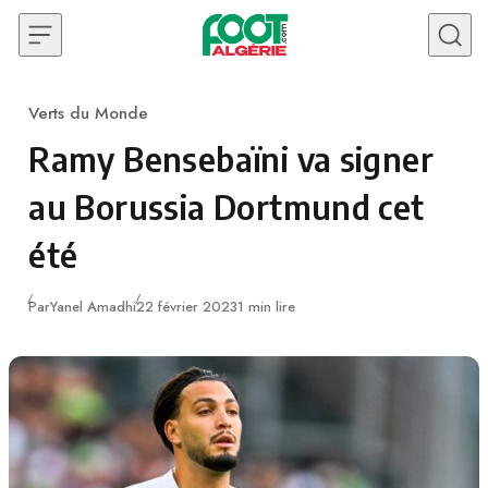
Skip to content
Verts du Monde
Category
Ramy Bensebaïni va signer
au Borussia Dortmund cet
été
Publié
Par
Yanel Amadhi
22 février 2023
1 min lire