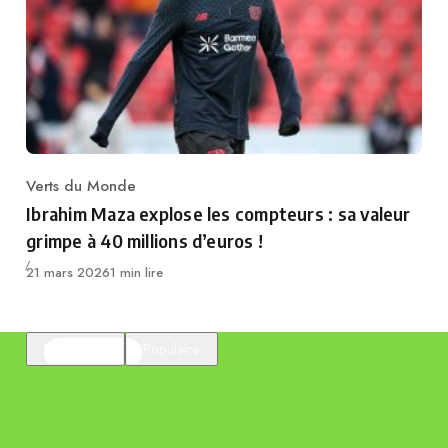
Verts du Monde
Category
Ibrahim Maza explose les compteurs : sa valeur
grimpe à 40 millions d’euros !
Publié
21 mars 2026
1 min lire
En vedette
Populaire