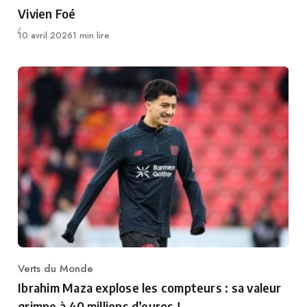
Vivien Foé
Publié
10 avril 2026
1 min lire
Verts du Monde
Category
Ibrahim Maza explose les compteurs : sa valeur
grimpe à 40 millions d’euros !