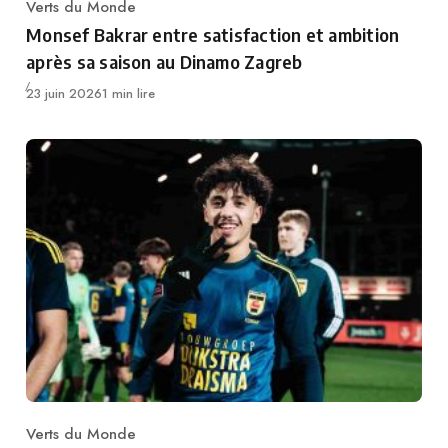
Verts du Monde
Category
Monsef Bakrar entre satisfaction et ambition
après sa saison au Dinamo Zagreb
Publié
23 juin 2026
1 min lire
Verts du Monde
Category