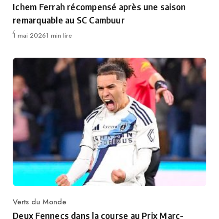
Ichem Ferrah récompensé après une saison
remarquable au SC Cambuur
Publié
1 mai 2026
1 min lire
Verts du Monde
Category
Deux Fennecs dans la course au Prix Marc-