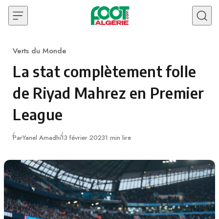
Skip to content
Verts du Monde
Category
La stat complètement folle
de Riyad Mahrez en Premier
League
Publié
Par
Yanel Amadhi
13 février 2023
1 min lire