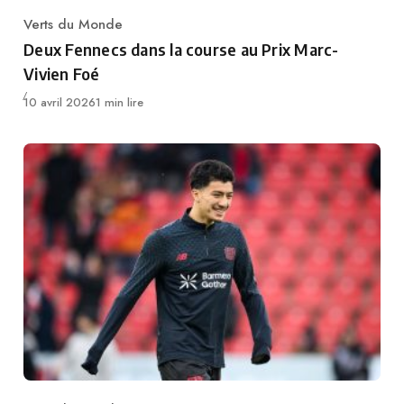
Verts du Monde
Category
Deux Fennecs dans la course au Prix Marc-
Vivien Foé
Publié
10 avril 2026
1 min lire