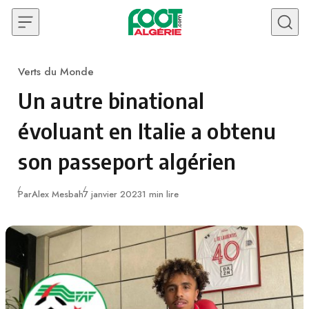
Skip to content
Verts du Monde
Category
Un autre binational
évoluant en Italie a obtenu
son passeport algérien
Publié
Par
Alex Mesbah
7 janvier 2023
1 min lire