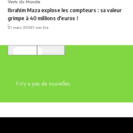
Verts du Monde
Category
Ibrahim Maza explose les compteurs : sa valeur
grimpe à 40 millions d’euros !
Publié
21 mars 2026
1 min lire
En vedette
Populaire
Il n'y a pas de nouvelles.