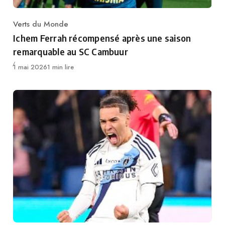
Verts du Monde
Category
Ichem Ferrah récompensé après une saison
remarquable au SC Cambuur
Publié
1 mai 2026
1 min lire