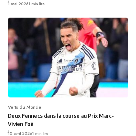
Publié
1 mai 2026
1 min lire
Verts du Monde
Category
Deux Fennecs dans la course au Prix Marc-
Vivien Foé
Publié
10 avril 2026
1 min lire