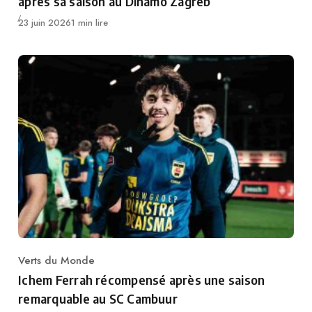
après sa saison au Dinamo Zagreb
Publié
23 juin 2026
1 min lire
Verts du Monde
Category
Ichem Ferrah récompensé après une saison
remarquable au SC Cambuur