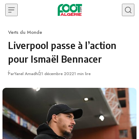
Skip to content
Verts du Monde
Category
Liverpool passe à l’action
pour Ismaël Bennacer
Publié
Par
Yanel Amadhi
21 décembre 2022
1 min lire