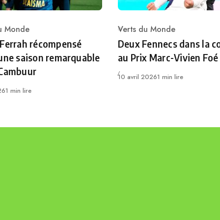
du Monde
Verts du Monde
ry
Category
 Ferrah récompensé
Deux Fennecs dans la c
une saison remarquable
au Prix Marc-Vivien Foé
 Cambuur
Publié
10 avril 2026
1 min lire
26
1 min lire