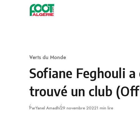
Skip to content
Football
Verts du Monde
Category
Sofiane Feghouli a
trouvé un club (Offi
Publié
Par
Yanel Amadhi
29 novembre 2022
1 min lire