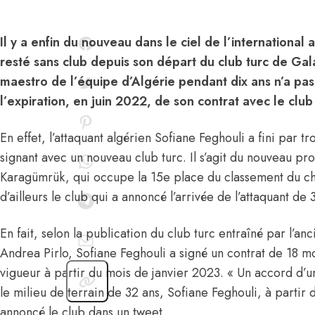
Il y a enfin du nouveau dans le ciel de l’international 
resté sans club depuis son départ du club turc de Gal
maestro de l’équipe d’Algérie pendant dix ans n’a pas
l’expiration, en juin 2022, de son contrat avec le clu
En effet, l’attaquant algérien Sofiane Feghouli a fini par t
signant avec un nouveau club turc. Il s’agit du nouveau pr
Karagümrük, qui occupe la 15e place du classement du ch
d’ailleurs le club qui a annoncé l’arrivée de l’attaquant de 
En fait, selon la publication du club turc entraîné par l’anci
Andrea Pirlo, Sofiane Feghouli a signé un contrat de 18 mo
vigueur à partir du mois de janvier 2023. « Un accord d’u
le milieu de terrain de 32 ans, Sofiane Feghouli, à partir
annoncé le club dans un tweet.