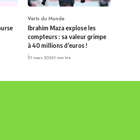
Verts du Monde
Category
ourse
Ibrahim Maza explose les
compteurs : sa valeur grimpe
à 40 millions d’euros !
Publié
21 mars 2026
1 min lire