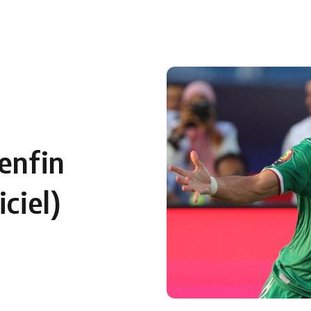
 en Algérie
Equipes Nationales
Verts du Monde
Chaînes-
 enfin
ciel)