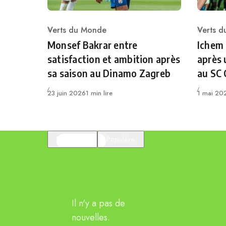
Verts du Monde
Verts 
Category
Catego
Monsef Bakrar entre
Ichem
satisfaction et ambition après
après 
sa saison au Dinamo Zagreb
au SC
Publié
Publié
23 juin 2026
1 min lire
1 mai 20
En vedette
Populaire
Il n'y a pas de
nouvelles.