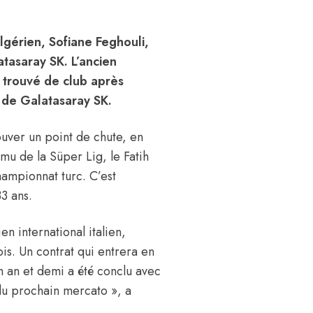
algérien, Sofiane Feghouli,
atasaray SK. L’ancien
 trouvé de club après
b de Galatasaray SK.
rouver un point de chute, en
omu de la Süper Lig, le Fatih
ampionnat turc. C’est
33 ans.
en international italien,
is. Un contrat qui entrera en
n an et demi a été conclu avec
 du prochain mercato », a