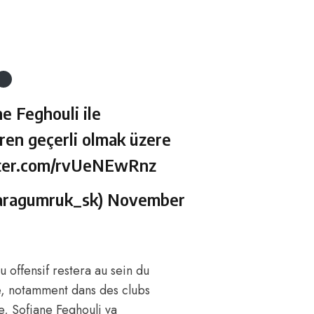
e Feghouli ile
ren geçerli olmak üzere
tter.com/rvUeNEwRnz
aragumruk_sk)
November
eu offensif restera au sein du
e, notamment dans des clubs
, Sofiane Feghouli va