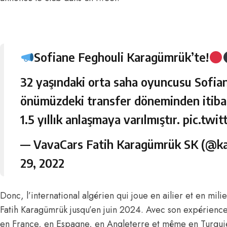
Sofiane Feghouli Karagümrük’te!
32 yaşındaki orta saha oyuncusu Sofian
önümüzdeki transfer döneminden itiba
1.5 yıllık anlaşmaya varılmıştır.
pic.twi
— VavaCars Fatih Karagümrük SK (@k
29, 2022
Donc, l’international algérien qui joue en ailier et en mili
Fatih Karagümrük jusqu’en juin 2024. Avec son expérienc
en France, en Espagne, en Angleterre et même en Turquie