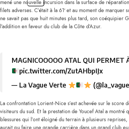
mené une nouvelle incursion dans la surface de réparation 
filets adverses. C’était à la 61′ et au moment de marquer 
ne savait pas que huit minutes plus tard, son coéquipier G
l’addition en faveur du club de la Côte d’Azur.
MAGNICOOOOO ATAL QUI PERMET À 
pic.twitter.com/ZutAHbpIJx
— La Vague Verte
(@la_vague
La confrontation Lorient-Nice s’est achevée sur le score d
visiteurs du sud. Et la prestation de Youcef Atal a montré
blessures qui l’ont éloigné du terrain à plusieurs reprises, 
aurait pu faire une grande carrière dans un grand club e