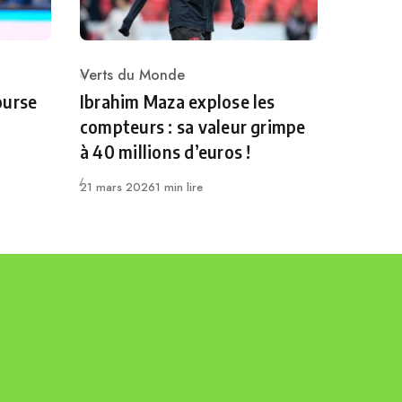
Verts du Monde
Category
ourse
Ibrahim Maza explose les
compteurs : sa valeur grimpe
à 40 millions d’euros !
Publié
21 mars 2026
1 min lire