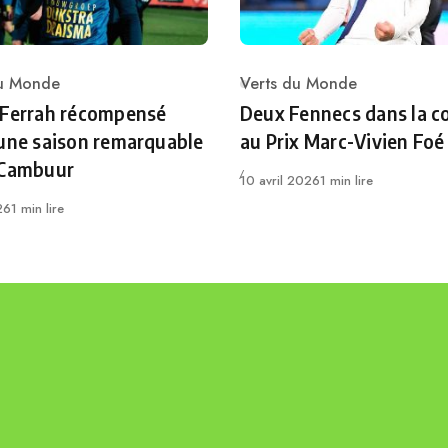
du Monde
Verts du Monde
ry
Category
 Ferrah récompensé
Deux Fennecs dans la c
une saison remarquable
au Prix Marc-Vivien Foé
 Cambuur
Publié
10 avril 2026
1 min lire
26
1 min lire