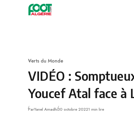
Skip to content
Football
Verts du Monde
Category
VIDÉO : Somptueux
Youcef Atal face à 
Publié
Par
Yanel Amadhi
30 octobre 2022
1 min lire