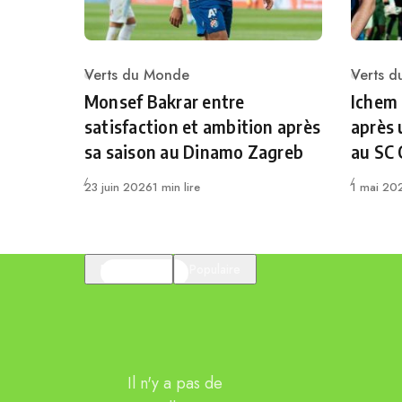
Verts du Monde
Verts 
Category
Catego
Monsef Bakrar entre
Ichem
satisfaction et ambition après
après 
sa saison au Dinamo Zagreb
au SC
Publié
Publié
23 juin 2026
1 min lire
1 mai 20
En vedette
Populaire
Il n'y a pas de