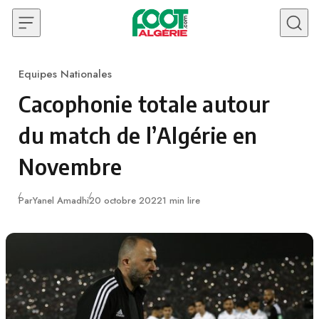
Skip to content
Equipes Nationales
Category
Cacophonie totale autour
du match de l’Algérie en
Novembre
Publié
Par
Yanel Amadhi
20 octobre 2022
1 min lire