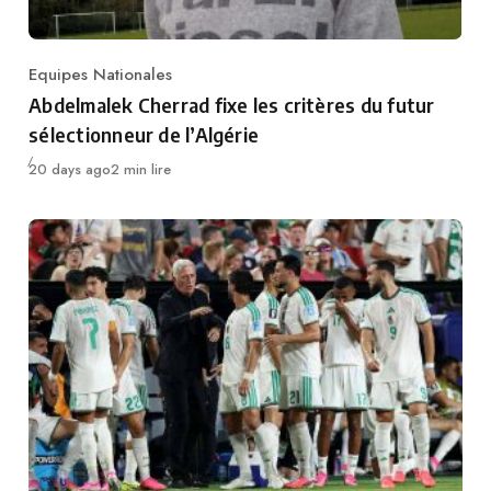
Equipes Nationales
Category
Abdelmalek Cherrad fixe les critères du futur
sélectionneur de l’Algérie
Publié
20 days ago
2 min lire