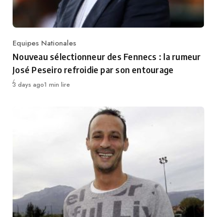
Equipes Nationales
Category
Nouveau sélectionneur des Fennecs : la rumeur
José Peseiro refroidie par son entourage
Publié
3 days ago
1 min lire