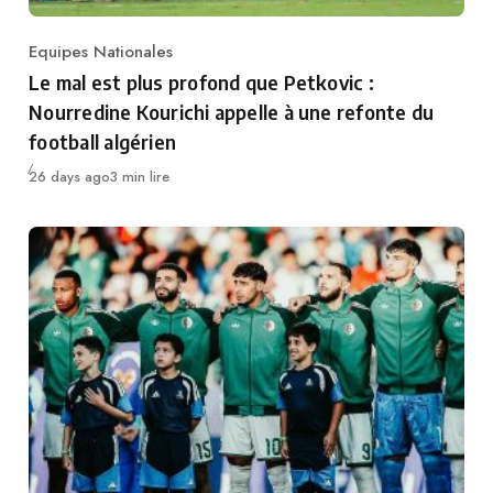
Equipes Nationales
Category
Le mal est plus profond que Petkovic :
Nourredine Kourichi appelle à une refonte du
football algérien
Publié
26 days ago
3 min lire