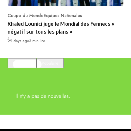
Coupe du Monde
Equipes Nationales
Category
Khaled Lounici juge le Mondial des Fennecs «
négatif sur tous les plans »
Publié
29 days ago
3 min lire
En vedette
Populaire
Il n'y a pas de nouvelles.