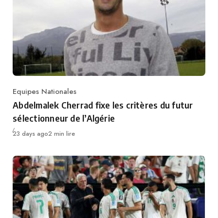
Equipes Nationales
Category
Abdelmalek Cherrad fixe les critères du futur
sélectionneur de l’Algérie
Publié
23 days ago
2 min lire