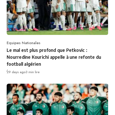
Equipes Nationales
Category
Le mal est plus profond que Petkovic :
Nourredine Kourichi appelle à une refonte du
football algérien
Publié
29 days ago
3 min lire