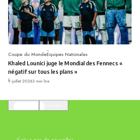
Coupe du Monde
Equipes Nationales
Category
Khaled Lounici juge le Mondial des Fennecs «
négatif sur tous les plans »
Publié
9 juillet 2026
3 min lire
En vedette
Populaire