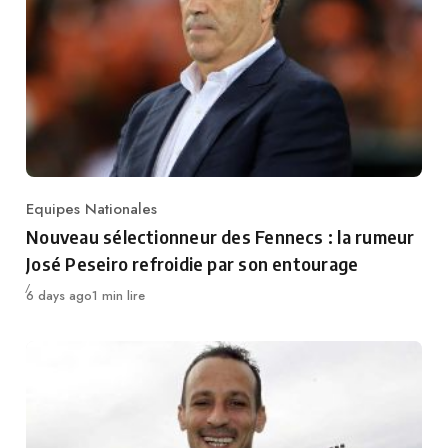
Equipes Nationales
Category
Nouveau sélectionneur des Fennecs : la rumeur
José Peseiro refroidie par son entourage
Publié
6 days ago
1 min lire