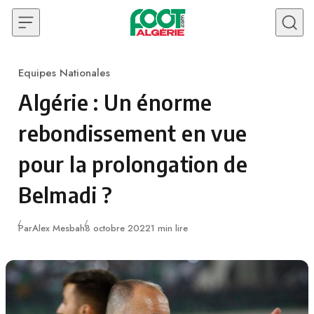
Skip to content
Equipes Nationales
Category
Algérie : Un énorme
rebondissement en vue
pour la prolongation de
Belmadi ?
Publié
Par
Alex Mesbah
8 octobre 2022
1 min lire