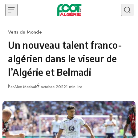
Skip to content
Verts du Monde
Category
Un nouveau talent franco-
algérien dans le viseur de
l’Algérie et Belmadi
Publié
Par
Alex Mesbah
7 octobre 2022
1 min lire