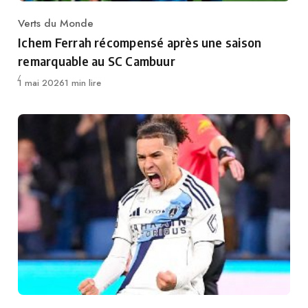
Verts du Monde
Category
Ichem Ferrah récompensé après une saison
remarquable au SC Cambuur
Publié
1 mai 2026
1 min lire