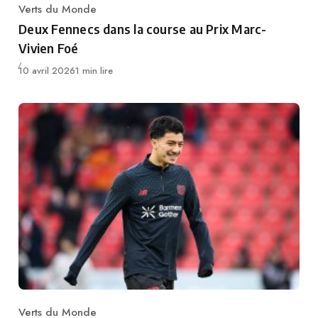
Verts du Monde
Category
Deux Fennecs dans la course au Prix Marc-
Vivien Foé
Publié
10 avril 2026
1 min lire
Verts du Monde