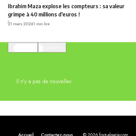
Category
Ibrahim Maza explose les compteurs : sa valeur
grimpe à 40 millions d’euros !
Publié
21 mars 2026
1 min lire
En vedette
Populaire
Il n'y a pas de nouvelles.
Accueil
Contactez-nous
© 2026 foot-algerie.com