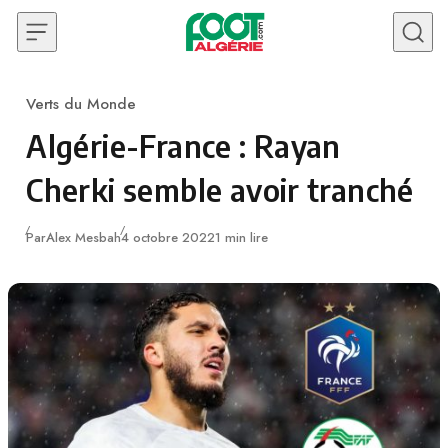
Skip to content
Verts du Monde
Category
Algérie-France : Rayan
Cherki semble avoir tranché
Publié
Par
Alex Mesbah
4 octobre 2022
1 min lire