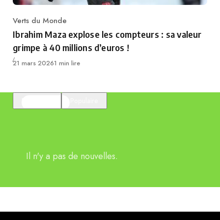
Verts du Monde
Category
Ibrahim Maza explose les compteurs : sa valeur
grimpe à 40 millions d’euros !
Publié
21 mars 2026
1 min lire
En vedette
Populaire
Il n'y a pas de nouvelles.