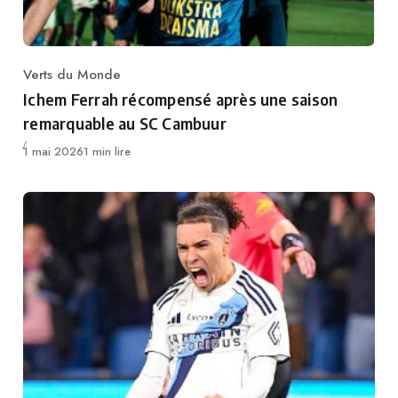
Verts du Monde
Category
Ichem Ferrah récompensé après une saison
remarquable au SC Cambuur
Publié
1 mai 2026
1 min lire