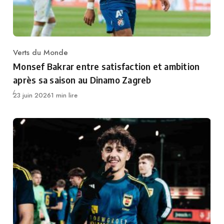
Verts du Monde
Category
Monsef Bakrar entre satisfaction et ambition
après sa saison au Dinamo Zagreb
Publié
23 juin 2026
1 min lire