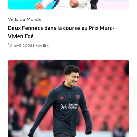
Verts du Monde
Category
Deux Fennecs dans la course au Prix Marc-
Vivien Foé
Publié
10 avril 2026
1 min lire