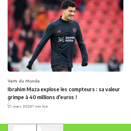
Verts du Monde
Category
Ibrahim Maza explose les compteurs : sa valeur
grimpe à 40 millions d’euros !
Publié
21 mars 2026
1 min lire
En vedette
Populaire