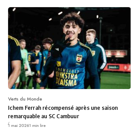
Verts du Monde
Category
Ichem Ferrah récompensé après une saison
remarquable au SC Cambuur
Publié
1 mai 2026
1 min lire