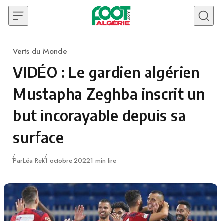
Skip to content
Verts du Monde
Category
VIDÉO : Le gardien algérien
Mustapha Zeghba inscrit un
but incorayable depuis sa
surface
Publié
Par
Léa Rek
1 octobre 2022
1 min lire