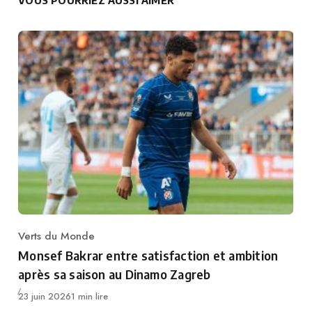
VOUS POURRIEZ AUSSI AIMER
Verts du Monde
Category
Monsef Bakrar entre satisfaction et ambition
après sa saison au Dinamo Zagreb
Publié
23 juin 2026
1 min lire