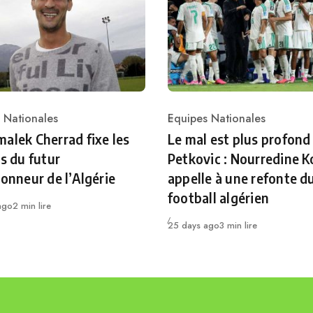
 Nationales
Equipes Nationales
ry
Category
alek Cherrad fixe les
Le mal est plus profond
es du futur
Petkovic : Nourredine K
ionneur de l’Algérie
appelle à une refonte d
football algérien
ago
2 min lire
Publié
25 days ago
3 min lire