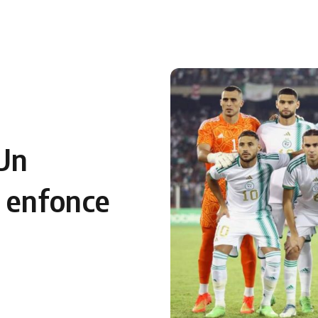
 en Algérie
Equipes Nationales
Verts du Monde
Chaînes-
Un
 enfonce