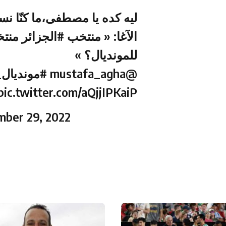
ليه كده يا مصطفى،ما كنّا نسي
الآغا: « منتخب
#الجزائر
منتخب
للمونديال؟ »
مونديال_قط
@mustafa_agha
pic.twitter.com/aQjjIPKaiP
mber 29, 2022