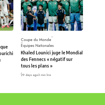
Coupe du Monde
Category
Equipes Nationales
 que
Khaled Lounici juge le Mondial
ourichi
des Fennecs « négatif sur
u
tous les plans »
Publié
29 days ago
3 min lire