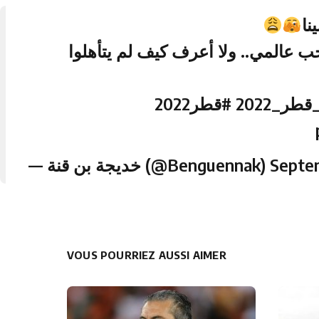
نا
 عالمي.. ولا أعرف كيف لم يتأهلوا
#ر_2022
#قطر2022
— خديجة بن قنة (@Benguennak)
Septe
VOUS POURRIEZ AUSSI AIMER