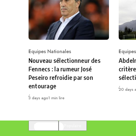
Equipes Nationales
Equipes
Category
Catego
Nouveau sélectionneur des
Abdelm
Fennecs : la rumeur José
critèr
Peseiro refroidie par son
sélect
entourage
Publié
20 days 
Publié
3 days ago
1 min lire
En vedette
Populaire