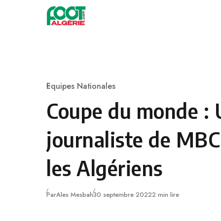
Skip to content
Football
Equipes Nationales
Category
Coupe du monde : 
journaliste de MBC
les Algériens
Publié
Par
Alex Mesbah
30 septembre 2022
2 min lire