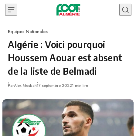
Skip to content
Equipes Nationales
Category
Algérie : Voici pourquoi
Houssem Aouar est absent
de la liste de Belmadi
Publié
Par
Alex Mesbah
17 septembre 2022
1 min lire