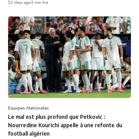
Publié
22 days ago
2 min lire
Equipes Nationales
Category
Le mal est plus profond que Petkovic :
Nourredine Kourichi appelle à une refonte du
football algérien