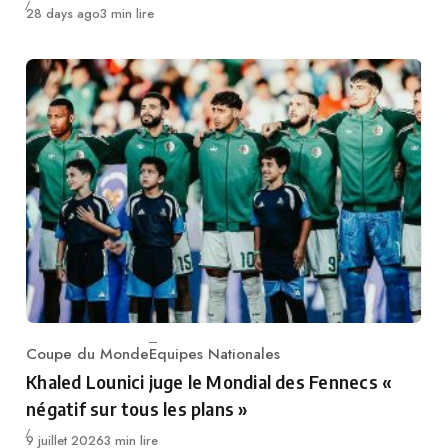
Publié
28 days ago
3 min lire
Coupe du Monde
Equipes Nationales
Category
Khaled Lounici juge le Mondial des Fennecs «
négatif sur tous les plans »
Publié
9 juillet 2026
3 min lire