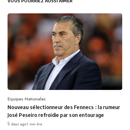
VOUS POURRIEZ AUSSI AIMER
Equipes Nationales
Category
Nouveau sélectionneur des Fennecs : la rumeur
José Peseiro refroidie par son entourage
Publié
5 days ago
1 min lire