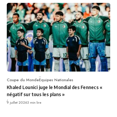
Coupe du Monde
Equipes Nationales
Category
Khaled Lounici juge le Mondial des Fennecs «
négatif sur tous les plans »
Publié
9 juillet 2026
3 min lire