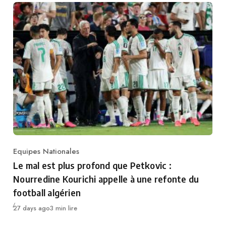
Equipes Nationales
Category
Le mal est plus profond que Petkovic :
Nourredine Kourichi appelle à une refonte du
football algérien
Publié
27 days ago
3 min lire