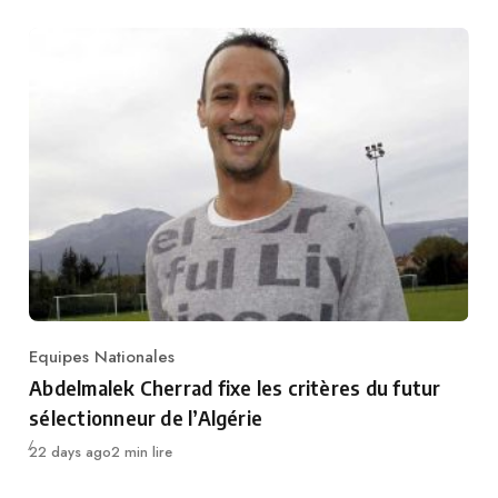
Equipes Nationales
Category
Abdelmalek Cherrad fixe les critères du futur
sélectionneur de l’Algérie
Publié
22 days ago
2 min lire