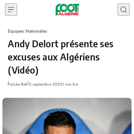
Skip to content
Equipes Nationales
Category
Andy Delort présente ses
excuses aux Algériens
(Vidéo)
Publié
Par
Léa Rek
15 septembre 2022
1 min lire