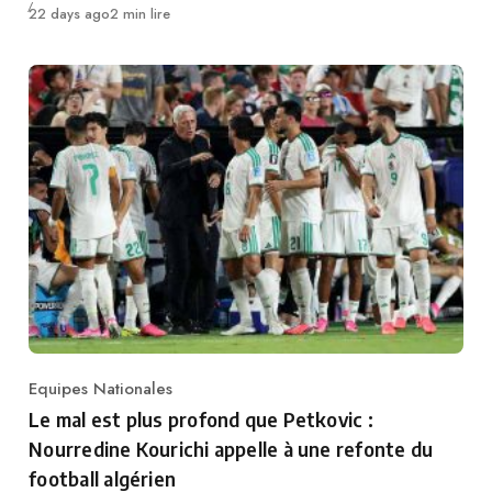
Publié
22 days ago
2 min lire
Equipes Nationales
Category
Le mal est plus profond que Petkovic :
Nourredine Kourichi appelle à une refonte du
football algérien