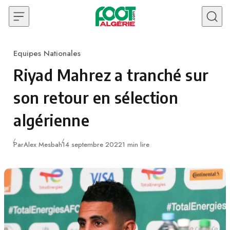
Skip to content
Equipes Nationales
Category
Riyad Mahrez a tranché sur
son retour en sélection
algérienne
Publié
Par
Alex Mesbah
14 septembre 2022
1 min lire