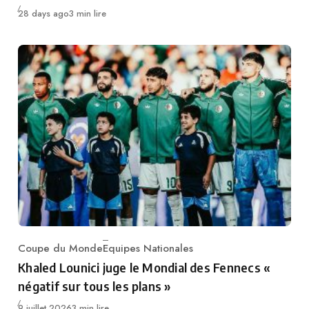
Publié
28 days ago
3 min lire
Coupe du Monde
Equipes Nationales
Category
Khaled Lounici juge le Mondial des Fennecs «
négatif sur tous les plans »
Publié
9 juillet 2026
3 min lire