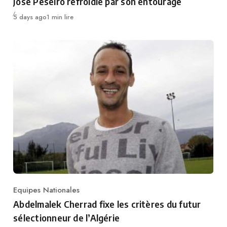
José Peseiro refroidie par son entourage
Publié
5 days ago
1 min lire
Equipes Nationales
Category
Abdelmalek Cherrad fixe les critères du futur
sélectionneur de l’Algérie