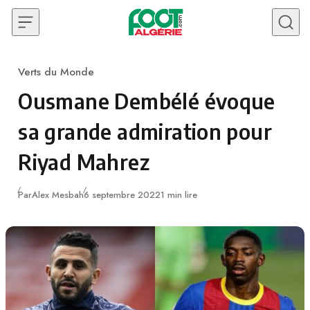
Skip to content
Verts du Monde
Category
Ousmane Dembélé évoque
sa grande admiration pour
Riyad Mahrez
Publié
Par
Alex Mesbah
6 septembre 2022
1 min lire