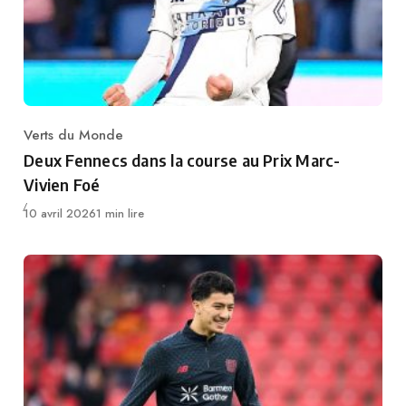
Verts du Monde
Category
Deux Fennecs dans la course au Prix Marc-
Vivien Foé
Publié
10 avril 2026
1 min lire