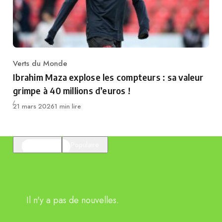
Verts du Monde
Category
Ibrahim Maza explose les compteurs : sa valeur
grimpe à 40 millions d’euros !
Publié
21 mars 2026
1 min lire
En vedette
Populaire
Il n'y a pas de nouvelles.