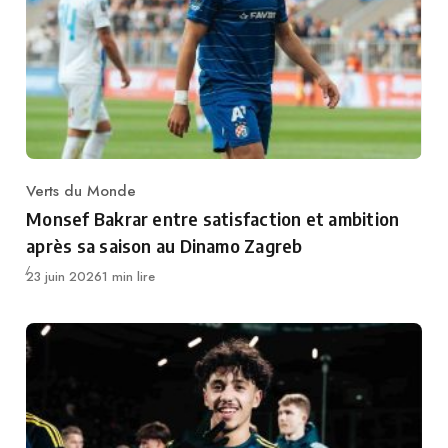
Verts du Monde
Category
Monsef Bakrar entre satisfaction et ambition
après sa saison au Dinamo Zagreb
Publié
23 juin 2026
1 min lire