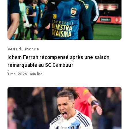
Verts du Monde
Category
Ichem Ferrah récompensé après une saison
remarquable au SC Cambuur
Publié
1 mai 2026
1 min lire