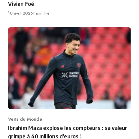
Vivien Foé
Publié
10 avril 2026
1 min lire
Verts du Monde
Category
Ibrahim Maza explose les compteurs : sa valeur
grimpe à 40 millions d’euros !