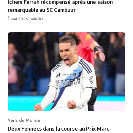
Ichem Ferrah récompensé après une saison
remarquable au SC Cambuur
Publié
1 mai 2026
1 min lire
Verts du Monde
Category
Deux Fennecs dans la course au Prix Marc-