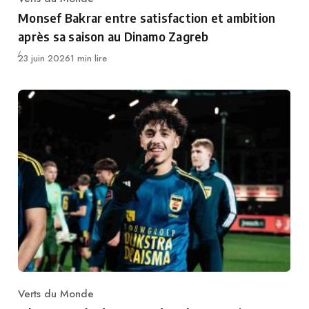
Category
Monsef Bakrar entre satisfaction et ambition
après sa saison au Dinamo Zagreb
Publié
23 juin 2026
1 min lire
Verts du Monde
Category