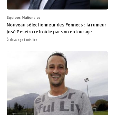
Equipes Nationales
Category
Nouveau sélectionneur des Fennecs : la rumeur
José Peseiro refroidie par son entourage
Publié
2 days ago
1 min lire