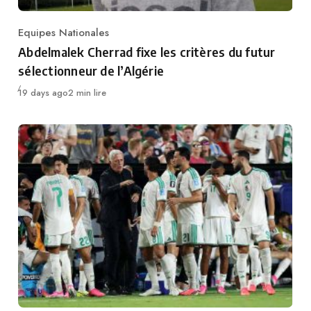
Equipes Nationales
Category
Abdelmalek Cherrad fixe les critères du futur
sélectionneur de l’Algérie
Publié
19 days ago
2 min lire