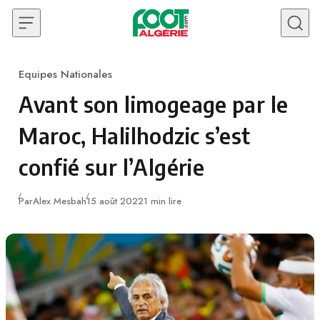
Skip to content
Equipes Nationales
Category
Avant son limogeage par le
Maroc, Halilhodzic s’est
confié sur l’Algérie
Publié
Par
Alex Mesbah
15 août 2022
1 min lire