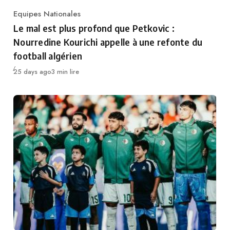
Equipes Nationales
Category
Le mal est plus profond que Petkovic :
Nourredine Kourichi appelle à une refonte du
football algérien
Publié
25 days ago
3 min lire