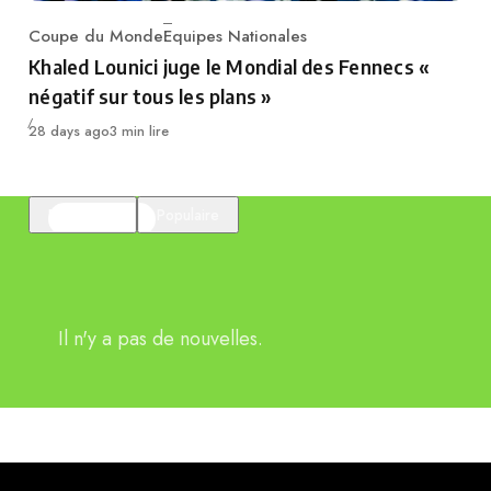
Coupe du Monde
Equipes Nationales
Category
Khaled Lounici juge le Mondial des Fennecs «
négatif sur tous les plans »
Publié
28 days ago
3 min lire
En vedette
Populaire
Il n'y a pas de nouvelles.