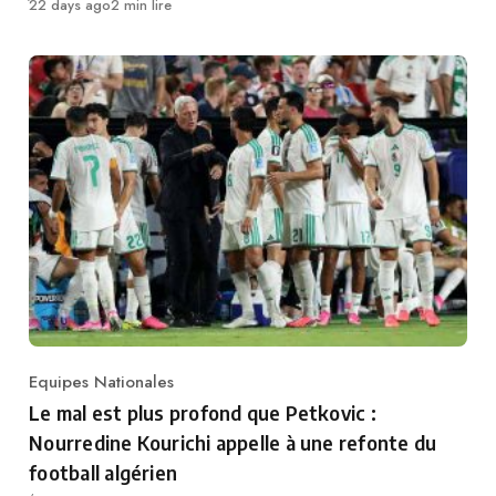
Publié
22 days ago
2 min lire
Equipes Nationales
Category
Le mal est plus profond que Petkovic :
Nourredine Kourichi appelle à une refonte du
football algérien