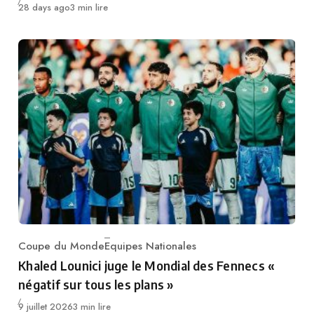
Publié
28 days ago
3 min lire
Coupe du Monde
Equipes Nationales
Category
Khaled Lounici juge le Mondial des Fennecs «
négatif sur tous les plans »
Publié
9 juillet 2026
3 min lire