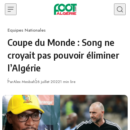
Skip to content
Equipes Nationales
Category
Coupe du Monde : Song ne
croyait pas pouvoir éliminer
l’Algérie
Publié
Par
Alex Mesbah
26 juillet 2022
1 min lire