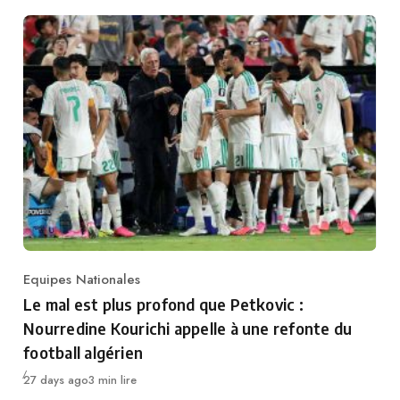
Equipes Nationales
Category
Le mal est plus profond que Petkovic :
Nourredine Kourichi appelle à une refonte du
football algérien
Publié
27 days ago
3 min lire