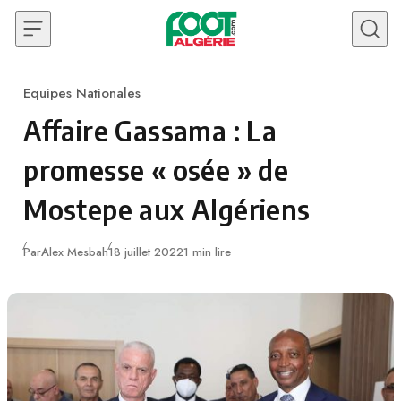
Skip to content
Equipes Nationales
Category
Affaire Gassama : La
promesse « osée » de
Mostepe aux Algériens
Publié
Par
Alex Mesbah
18 juillet 2022
1 min lire