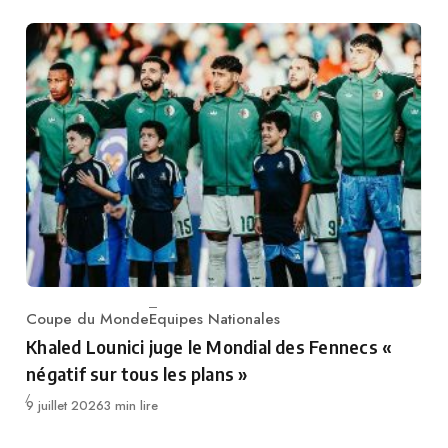
Coupe du Monde
Equipes Nationales
Category
Khaled Lounici juge le Mondial des Fennecs «
négatif sur tous les plans »
Publié
9 juillet 2026
3 min lire