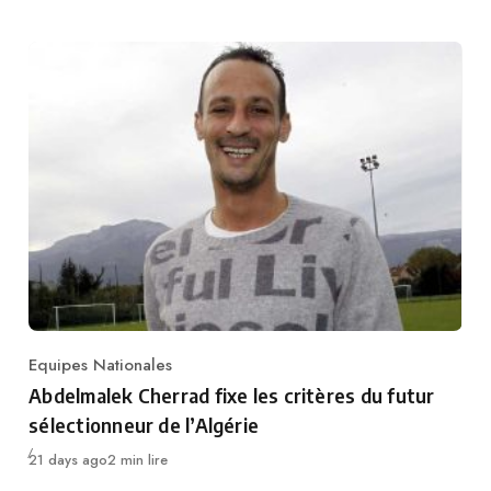
Equipes Nationales
Category
Abdelmalek Cherrad fixe les critères du futur
sélectionneur de l’Algérie
Publié
21 days ago
2 min lire