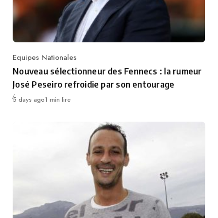
Equipes Nationales
Category
Nouveau sélectionneur des Fennecs : la rumeur
José Peseiro refroidie par son entourage
Publié
5 days ago
1 min lire