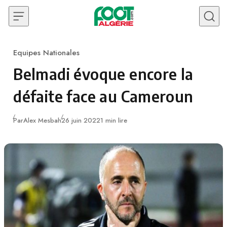
Skip to content
Equipes Nationales
Category
Belmadi évoque encore la
défaite face au Cameroun
Publié
Par
Alex Mesbah
26 juin 2022
1 min lire