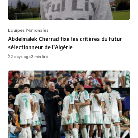
Equipes Nationales
Category
Abdelmalek Cherrad fixe les critères du futur
sélectionneur de l’Algérie
Publié
22 days ago
2 min lire