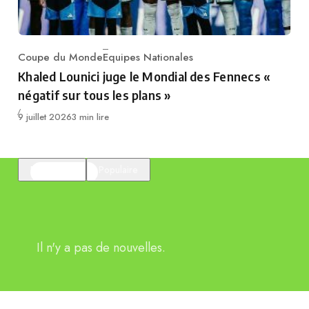
Coupe du Monde
Equipes Nationales
Category
Khaled Lounici juge le Mondial des Fennecs «
négatif sur tous les plans »
Publié
9 juillet 2026
3 min lire
En vedette
Populaire
Il n'y a pas de nouvelles.