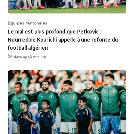
Equipes Nationales
Category
Le mal est plus profond que Petkovic :
Nourredine Kourichi appelle à une refonte du
football algérien
Publié
28 days ago
3 min lire