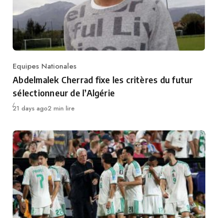
Equipes Nationales
Category
Abdelmalek Cherrad fixe les critères du futur
sélectionneur de l’Algérie
Publié
21 days ago
2 min lire