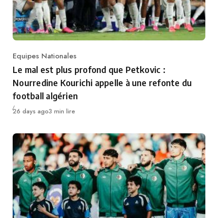
Equipes Nationales
Category
Le mal est plus profond que Petkovic :
Nourredine Kourichi appelle à une refonte du
football algérien
Publié
26 days ago
3 min lire