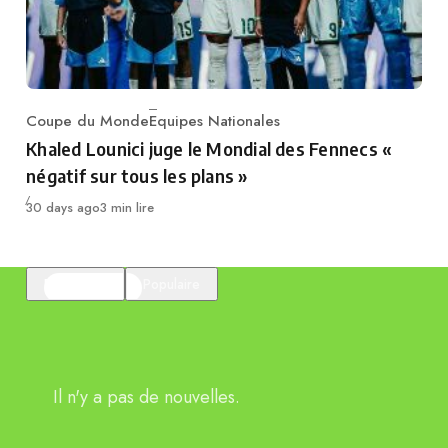
Coupe du Monde
Equipes Nationales
Category
Khaled Lounici juge le Mondial des Fennecs «
négatif sur tous les plans »
Publié
30 days ago
3 min lire
En vedette
Populaire
Il n'y a pas de nouvelles.