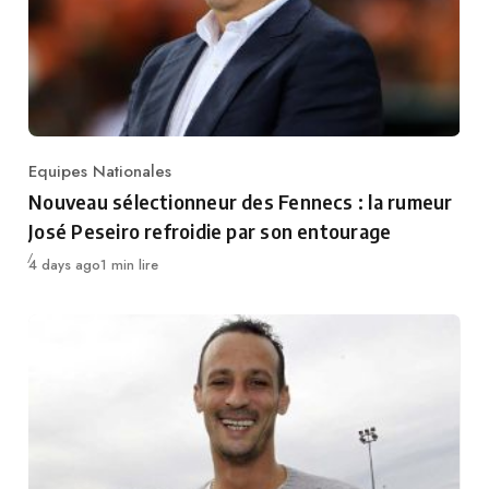
Equipes Nationales
Category
Nouveau sélectionneur des Fennecs : la rumeur
José Peseiro refroidie par son entourage
Publié
4 days ago
1 min lire