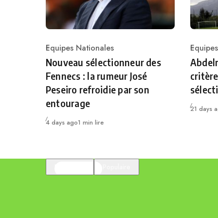
Equipes Nationales
Equipes
Category
Catego
Nouveau sélectionneur des
Abdelm
Fennecs : la rumeur José
critèr
Peseiro refroidie par son
sélect
entourage
Publié
21 days 
Publié
4 days ago
1 min lire
En vedette
Populaire