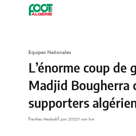
Skip to content
Football
Equipes Nationales
Category
L’énorme coup de 
Madjid Bougherra c
supporters algérie
Publié
Par
Alex Mesbah
7 juin 2022
1 min lire