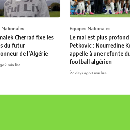
 Nationales
Equipes Nationales
ry
Category
alek Cherrad fixe les
Le mal est plus profond
es du futur
Petkovic : Nourredine K
ionneur de l’Algérie
appelle à une refonte d
football algérien
ago
2 min lire
Publié
27 days ago
3 min lire