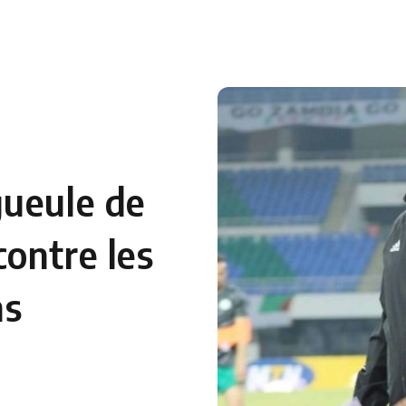
 en Algérie
Equipes Nationales
Verts du Monde
Chaînes-
gueule de
ontre les
ns