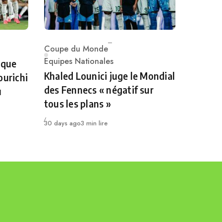
Coupe du Monde
Category
Equipes Nationales
 que
Khaled Lounici juge le Mondial
ourichi
des Fennecs « négatif sur
u
tous les plans »
Publié
30 days ago
3 min lire