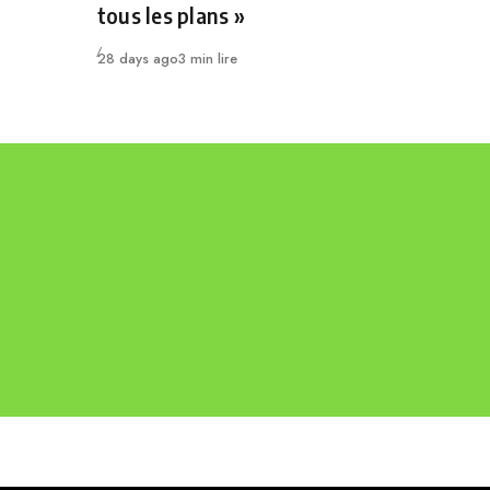
tous les plans »
Publié
28 days ago
3 min lire