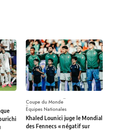
Coupe du Monde
Category
Equipes Nationales
 que
Khaled Lounici juge le Mondial
ourichi
des Fennecs « négatif sur
u