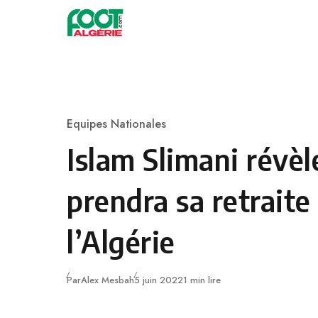
Skip to content
Football
Equipes Nationales
Category
Islam Slimani révèl
prendra sa retraite
l’Algérie
Publié
Par
Alex Mesbah
5 juin 2022
1 min lire