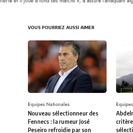
fierté et il joue à fond ses matchs », a assuré l’attaquant al
VOUS POURRIEZ AUSSI AIMER
Equipes Nationales
Equipes
Category
Catego
Nouveau sélectionneur des
Abdelm
Fennecs : la rumeur José
critèr
Peseiro refroidie par son
sélect