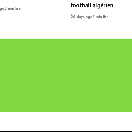
football algérien
ago
2 min lire
Publié
25 days ago
3 min lire