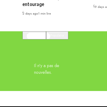
entourage
Publié
19 days 
Publié
2 days ago
1 min lire
En vedette
Populaire
Il n'y a pas de
nouvelles.