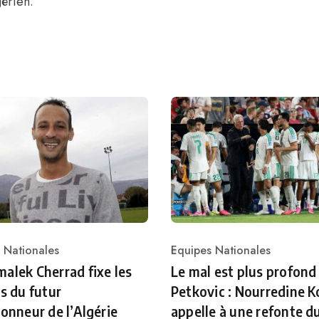
gérien.
 Nationales
Equipes Nationales
ry
Category
alek Cherrad fixe les
Le mal est plus profond
es du futur
Petkovic : Nourredine K
ionneur de l’Algérie
appelle à une refonte d