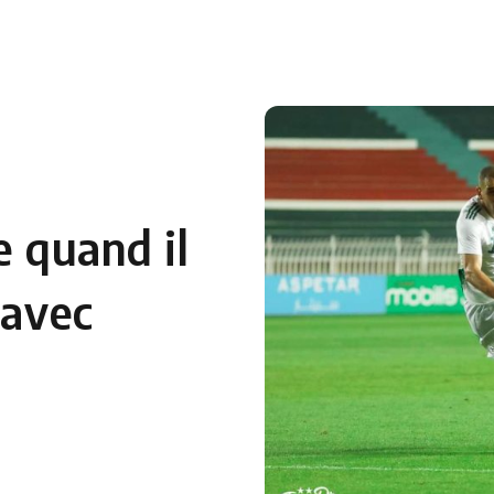
 en Algérie
Equipes Nationales
Verts du Monde
Chaînes-
e quand il
 avec